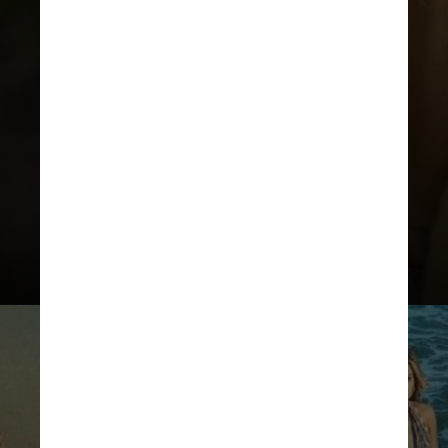
A diretora Susanne Bier ressaltou a
importância da estética luxuosa e
sedutora nas paisagens e na
produção, buscando transportar o
público para aquele mundo