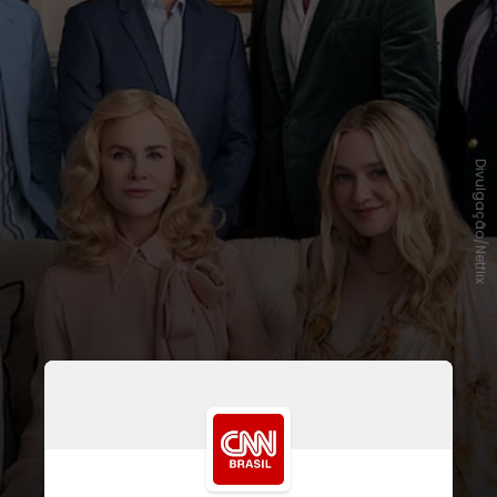
Divulgação/Netflix
A produção é baseada no livro
homônimo de
Elin Hildrebrand
e