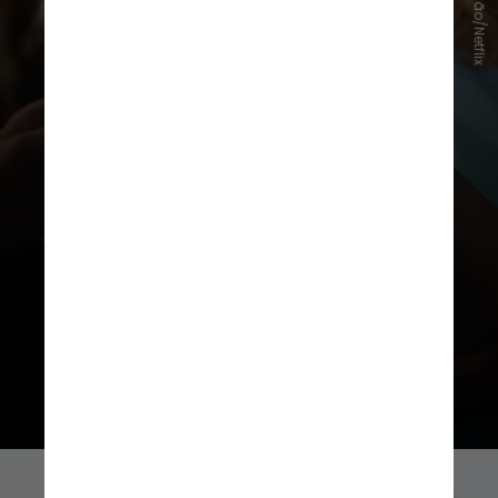
Divulgação/Netflix
Estrelada por nomes como Nicole
Kidman e Liev Schreiber, a série é
ambientada em Nantucket, uma vila
que ganha destaque na narrativa