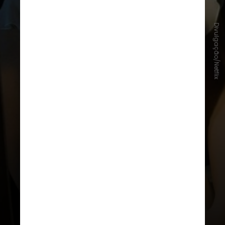
Divulgação/Netflix
A trama acompanha
Amelia Sacks,
prestes a se casar com um membro
de uma das famílias mais ricas de
Nantucket, mas um assassinato
interrompe os preparativos e
todos se tornam suspeitos