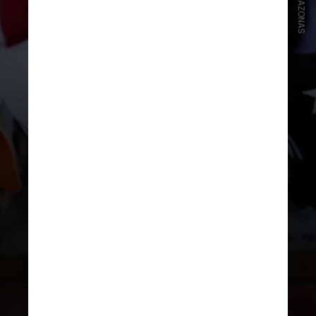
O evento folclórico teve sua
primeira edição em 1965, e foi
criado para contar a história do boi-
bumbá