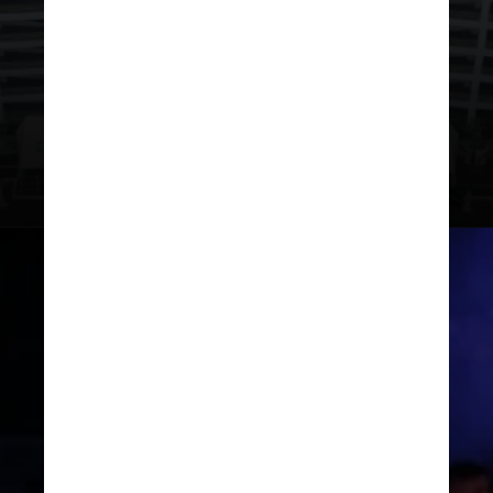
Bumbódromo, grande espaço
recebe as apresentações dos bois
Caprichoso e Garantido durante
três noites, em uma estrutura que
lembra a cabeça de um boi