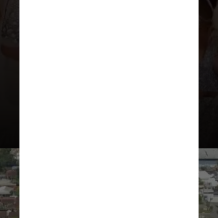
A festa mostra a batalha entre os
bois Caprichoso e Garantido. A
“briga” entre os bois-bumbás fala
sobre o casal de trabalhadores de
uma fazenda, conhecidos como Mãe
Catirina e Pai Francisco