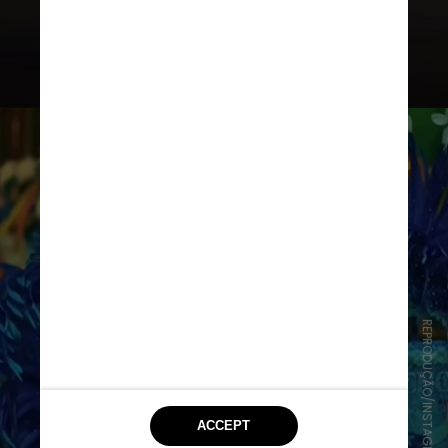
da fazenda, rainha do folclore e a
cunhã-poranga