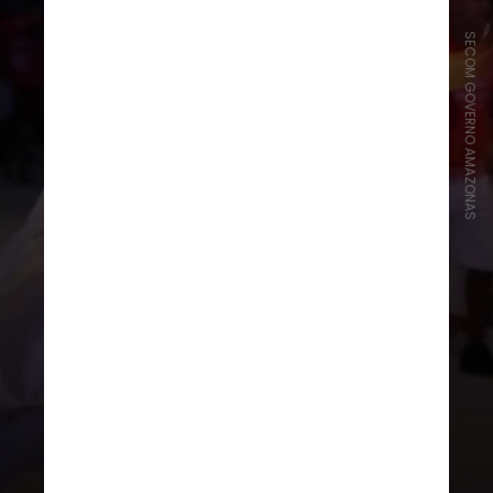
SECOM GOVERNO AMAZONAS
São avaliados o apresentador,
levantador de toada,
marujada/batucada, ritual, porta-
estandarte, amo do boi, sinhazinha