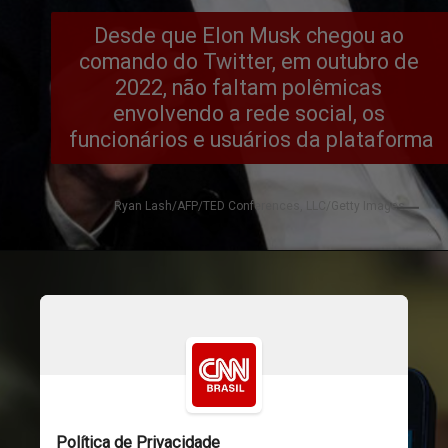
Desde que Elon Musk chegou ao 
comando do Twitter, em outubro de 
2022, não faltam polêmicas 
envolvendo a rede social, os 
funcionários e usuários da plataforma
Ryan Lash/AFP/TED Conferences, LLC/Getty Images