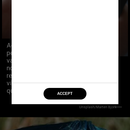
Ao pagar de US$ 8 a US$ 11 por mês, a 
pessoa desbloqueia uma série de 
vantagens em relação aos usuários 
normais, como prioridade nas 
repostagens e permissão para postar 
vídeos mais extensos e com mais 
qualidade
Unsplash/Marten Bjork