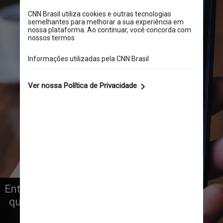
Entre demissões e reestruturações, 
quem chama a atenção agora são 
alguns “twitteiros” que estão 