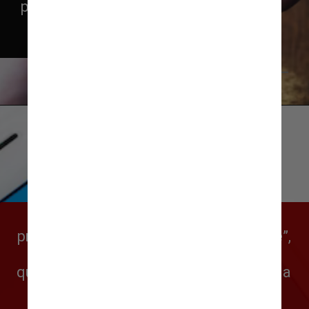
postando filmes completos em 
seus perfis, para a alegria de 
muitos internautas
freestocks/Unsplash
Isso porque uma das mudanças 
promovidas por Musk foi o “Twitter Blue”, 
uma espécie de assinatura em que 
qualquer pessoa pode pagar uma quantia 
para ter a sua conta verificada com o 
famoso selinho azul