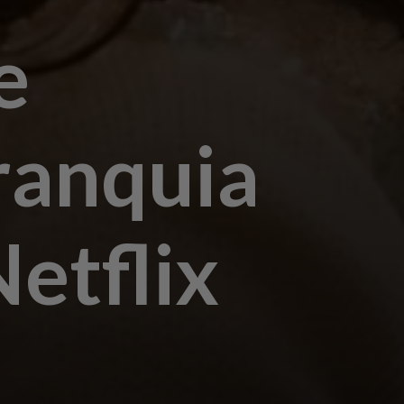
e
ranquia
etflix