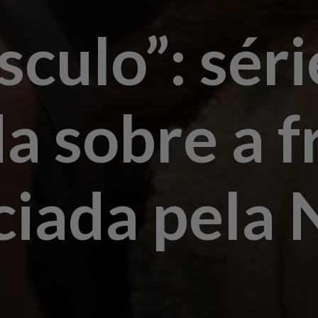
culo”: séri
a sobre a f
iada pela N