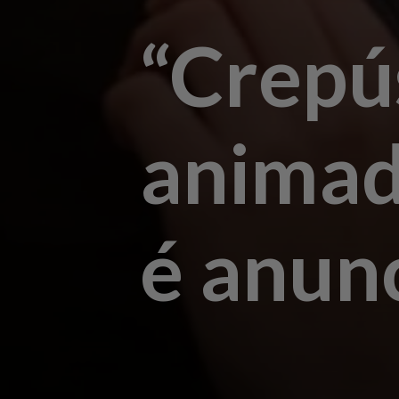
“Crepús
animad
é anunc