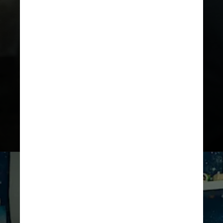
A trama explora temas como
masculinidade tóxica e cultura incel,
mostrando como discursos radicais
influenciam jovens vulneráveis