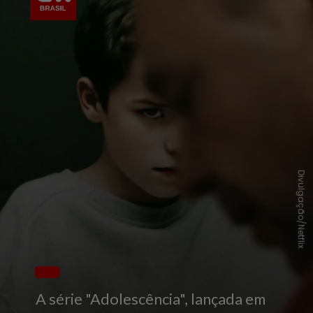
Divulgação/Netflix
A série "
Adolescência"
, lançada em