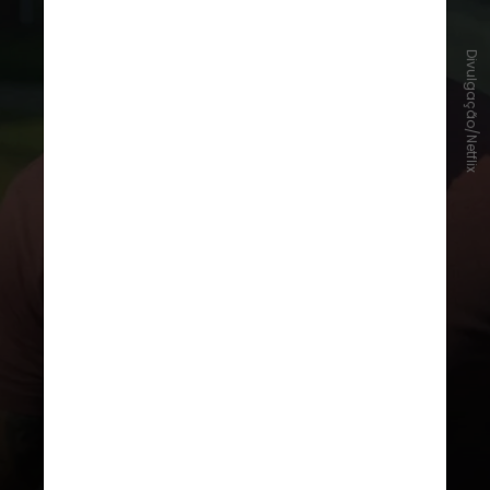
Divulgação/Netflix
A repercussão chegou até
educadores e autoridades, levando
a pedidos por medidas para
combater a violência nas escolas