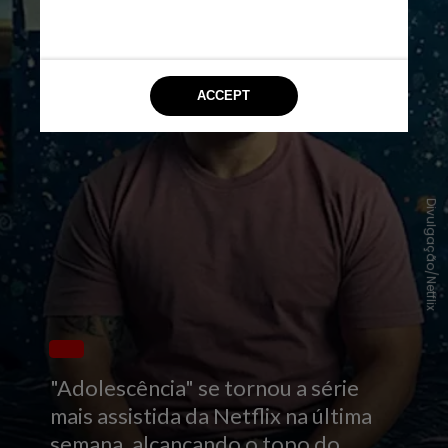
Divulgação/Netflix
"
Adolescência"
se tornou a série
mais assistida da Netflix na última
semana, alcançando o topo do