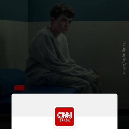
Divulgação/Netflix
O criador Jack Thorne relatou que
muitos pais passaram a discutir os
temas abordados com seus filhos
após assistir à produção