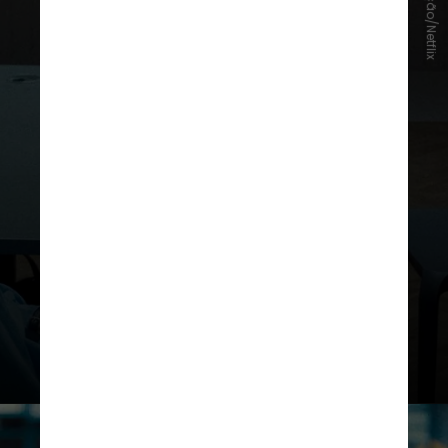
Divulgação/Netflix
Entre as propostas sugeridas, está
a
proibição de smartphones nas
escolas
e a
criação de uma idade
mínima para acesso a redes sociais