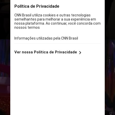
Ator Coadjuvante (Robert Downey
Jr.), Efeitos Visuais, Edição,
Fotografia e Elenco