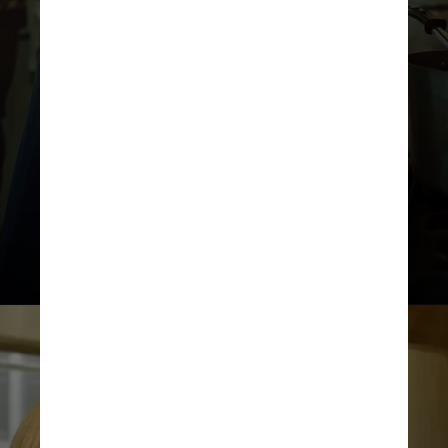
“O Urso”
levou quatro dos cinco
prêmios para as séries de comédia,
com Melhor Série de Comédia, Ator
em Série de Comédia (Jeremy Allen
White), Atriz em Série de Comédia
(Ayo Edebiri) e Ator Coadjuvante
em Série de Comédia (Ebon Moss-
Bachrach)