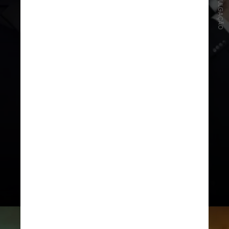
HBO/DIVULGAÇÃO
Na televisão, a premiação foi
dominada por duas produções:
“O
Urso”
, entre as comédias, e
“Succession”,
entre os dramas