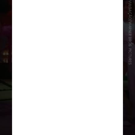
DIVULGAÇÃO/WARNER BROS. PICTURES
“Barbie”
levou Melhor Comédia,
Direção de Arte, Cabelo e
Maquiagem, Música (I’m Just Ken,
do Ryan Gosling), Figurino e
Roteiro Original