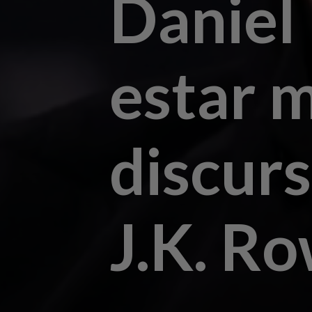
Daniel 
estar m
discurs
J.K. Ro