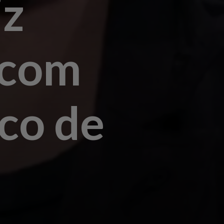
iz
 com
ico de