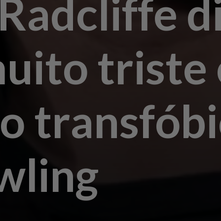
Radcliffe d
uito triste
o transfób
wling