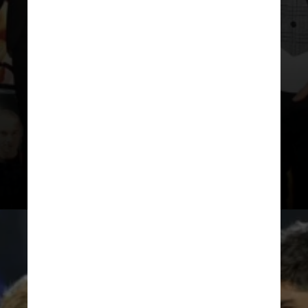
Foi no "The X-Factor" que o músico
conheceu os cantores
Harry Styles,
Zayn Malik, Niall Horan e Louis
Tomlinson