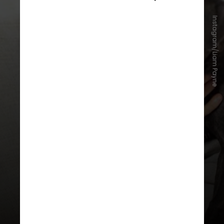
Instagram/Liam Payne
Liam Payne começou a cantar aos
12 anos
, quando integrou o grupo
de
artes cênicas Pink Productions