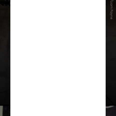
Instagram/Liam Payne
Sua carreira musical ganhou
destaque em 2010, aos
17 anos
,
quando ele entrou no programa de
competição "
The-X Factor"