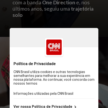
com a banda
One Direction
e, nos
últimos anos, seguiu uma
trajetória
solo