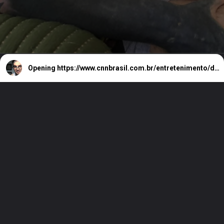
Opening
https://www.cnnbrasil.com.br/entretenimento/de-precursor-do-youtube-a-investigado-relembre-quem-foi-pc-siqueira/