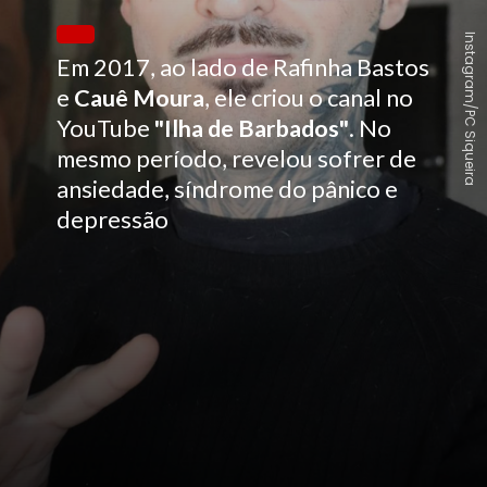
Instagram/PC Siqueira
Em 2017, ao lado de Rafinha Bastos
e
Cauê Moura
, ele criou o canal no
YouTube
"Ilha de Barbados"
. No
mesmo período, revelou sofrer de
ansiedade, síndrome do pânico e
depressão