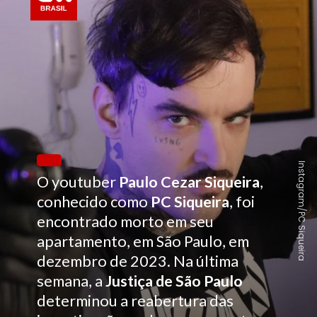
Instagram/PC Siqueira
O youtuber
Paulo Cezar Siqueira
,
conhecido como
PC Siqueira
, foi
encontrado morto em seu
apartamento, em São Paulo, em
dezembro de 2023. Na última
semana, a
Justiça de São Paulo
determinou
a reabertura das