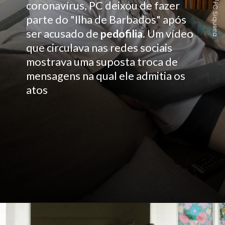
Instagram/PC Siqueira
coronavírus, PC deixou de fazer
parte do "Ilha de Barbados" após
ser acusado de
pedofilia
. Um vídeo
que circulava nas redes sociais
mostrava uma suposta troca de
mensagens na qual ele admitia os
atos