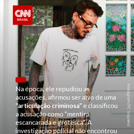
Instagram/PC Siqueira
Na época, ele repudiou as
acusações, afirmou ser alvo de uma
“articulação criminosa”
e classificou
a acusação como “mentira
escancarada e grotesca”. A
investigação policial não encontrou