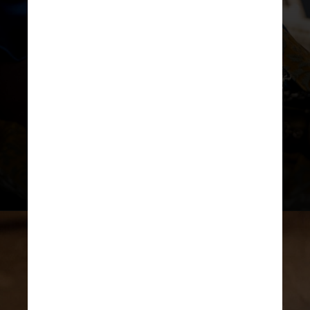
Denzel Washington interpreta o rico
e poderoso traficante de armas
Macrinus
na sequência dirigida por
Ridley Scott