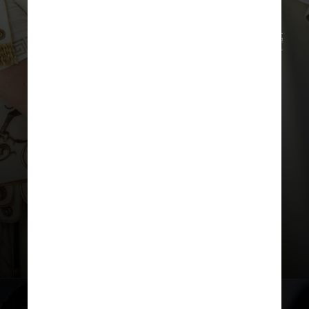
Divulgação Paramount Pictures
“Eu beijei um cara na boca e acho que
eles ainda não estavam prontos para
isso. Eu o matei cerca de cinco
minutos depois. É ‘Gladiador’. É o
beijo da morte”, acrescentou o ator