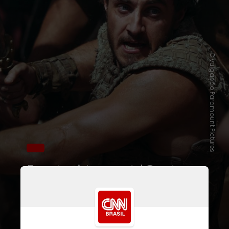
Divulgação Paramount Pictures
Em entrevista ao portal Gayety,
Denzel foi questionado sobre “o
quão gay” era o
Império Romano