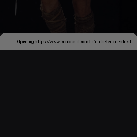
Opening
https://www.cnnbrasil.com.br/entretenimento/denzel-washington-diz-que-gladiador-2-cortou-beijo-gay-ficaram-com-medo/