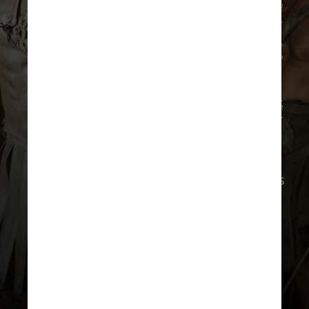
Divulgação Paramount Pictures
O ator logo respondeu: “Na verdade,
eu
beijei
um
homem
no filme, mas eles
tiraram, cortaram, acho que ficaram
com medo”