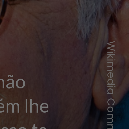
não
ém lhe