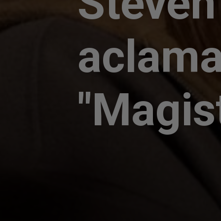
Steven 
aclamad
"Magist