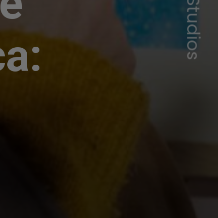
 é
ca: