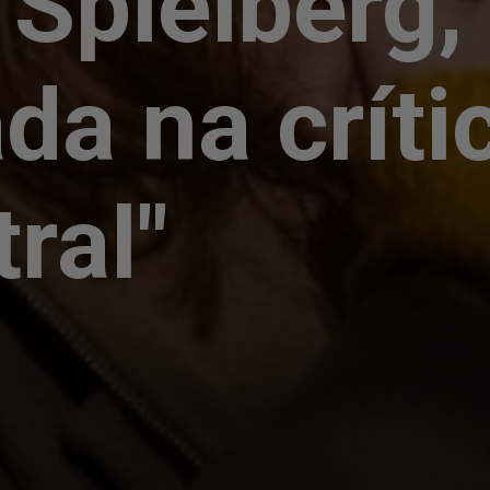
Spielberg,
a na críti
ral"