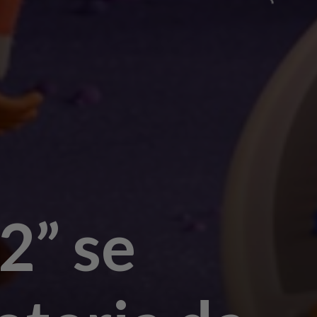
2” se