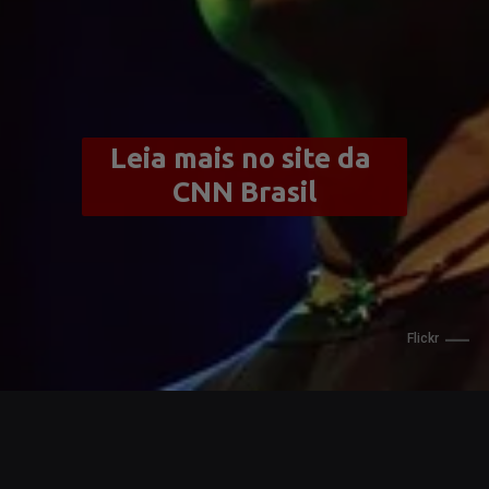
Leia mais no site da 
CNN Brasil
                    Flickr
Opening
https://www.cnnbrasil.com.br/entretenimento/duas-decadas-sem-a-intensidade-e-versatilidade-de-cassia-eller/