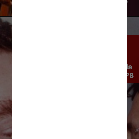
Belisa Giorgis/Wikimedia Commons
Nando lembra dos discos que 
gravou com Cássia, que 
aproximavam dois universos 
distintos e até então opostos da 
música brasileira: o rock e a MPB