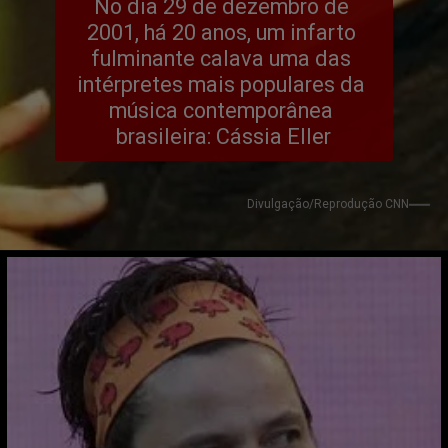
No dia 29 de dezembro de 
2001, há 20 anos, um infarto 
fulminante calava uma das 
intérpretes mais populares da 
música contemporânea 
brasileira: Cássia Eller
Divulgação/Reprodução CNN