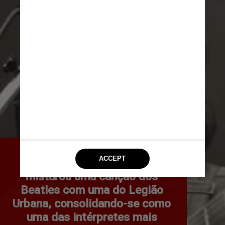
Sua carreira fonográfica 
começou em 1990, quando 
misturou uma canção dos 
Beatles com uma do Legião 
Urbana, consolidando-se como 
uma das intérpretes mais 