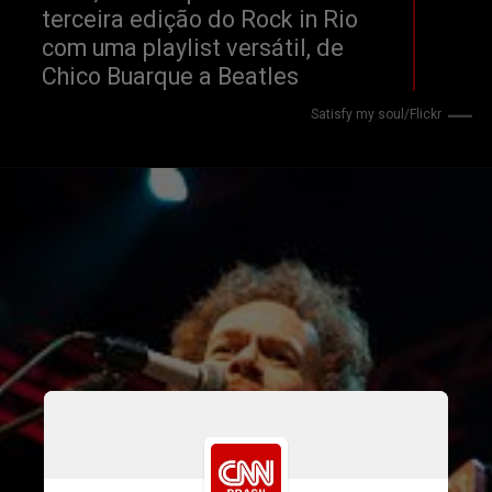
terceira edição do Rock in Rio 
com uma playlist versátil, de 
Chico Buarque a Beatles
Satisfy my soul/Flickr