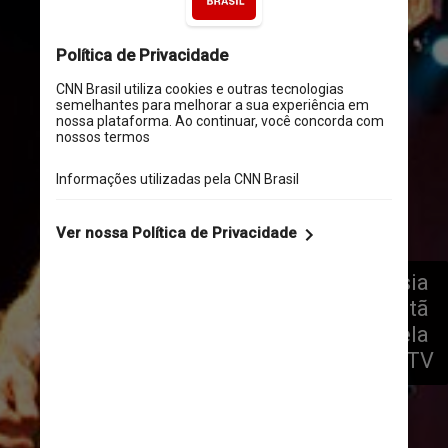
Em março daquele ano, Cássia 
selou sua parceria com o ex-titã 
Nando Reis, chamado por ela 
para dirigir seu Acústico MTV