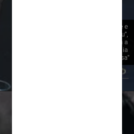
"Cássia tinha mais curiosidade e 
conhecimento musical que eu", 
diz Nando Reis. "Me dava a 
impressão de que ela podia 
cantar qualquer coisa"
Flickr