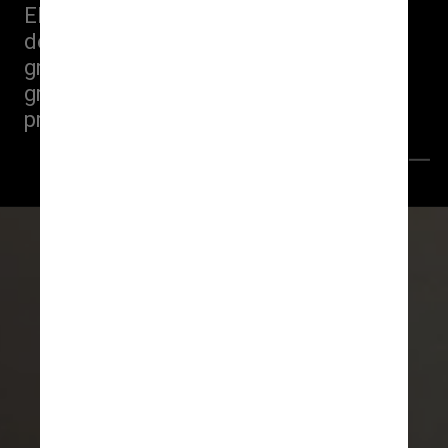
Eller cantou em corais, participou 
de óperas, foi vocalista de um 
grupo de forró, tocou surdo em um 
grupo de samba e liderou o 
primeiro trio elétrico da capital
Flickr