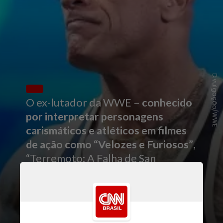
Divulgação/WWE
O ex-lutador da WWE –
conhecido
por interpretar personagens
carismáticos e atléticos em filmes
de ação como “Velozes e Furiosos”
,
“Terremoto: A Falha de San
Andreas” e “Arranha-Céu” –
agora
assume o papel de um personagem
muito mais complexo
, o lutador de
MMA e UFC Mark Kerr