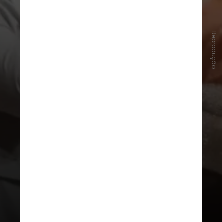
Reprodução
Johnson chorou quando
“Coração de Lutador:The Smashing
Machine” recebeu 15 minutos de
aplausos de pé
na estreia mundial
do filme no 82º Festival de Cinema
de Veneza, na Itália; ao falar sobre a
carreira, o
ator admitiu que cedeu à
pressão comercial de Hollywood