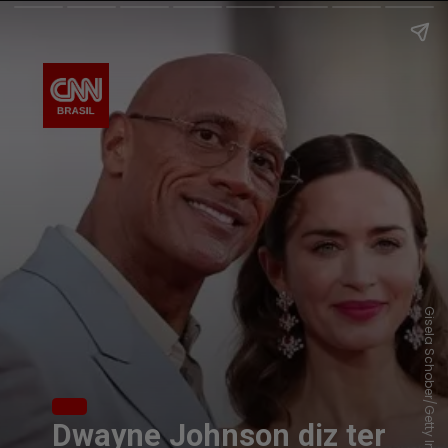
Gisela Schober/Getty Images
Dwayne Johnson diz ter