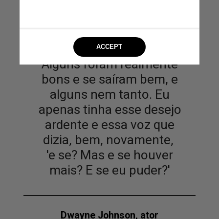
Alguns foram realmente
bons e se saíram bem, e
alguns nem tanto. Eu
apenas tinha esse desejo
ardente e essa voz que
dizia, bem, novamente,
'e se? Mas e se houver
mais? E se eu puder?'
Dwayne Johnson, ator