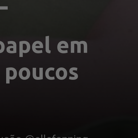
L
papel em 
 poucos 