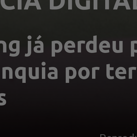
CIA DIGITA
ng já perdeu 
nquia por ter
s