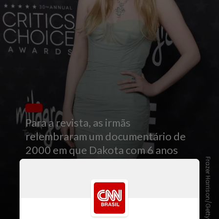
Para a revista, as irmãs
relembraram um documentário de
2000 em que Dakota com 6 anos
Frazer Harrison/Getty Images
dizia que sua irmã, com 2, "a seguia
para todos os lugares".
Mais de 25
anos mais tarde, Elle reafirma: "Eu
só quero fazer tudo o que ela faz"