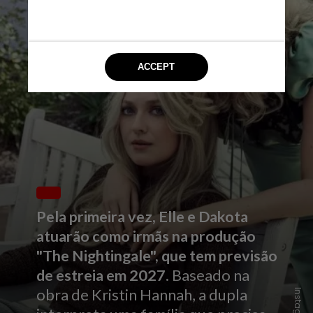
Pela primeira vez, Elle e Dakota
atuarão como irmãs na produção
"The Nightingale", que tem previsão
de estreia em 2027
. Baseado na
obra de Kristin Hannah, a dupla