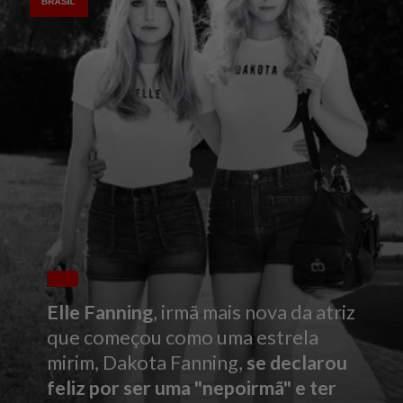
Elle Fanning
, irmã mais nova da atriz
que começou como uma estrela
mirim, Dakota Fanning,
se declarou
feliz por ser uma "nepoirmã" e ter