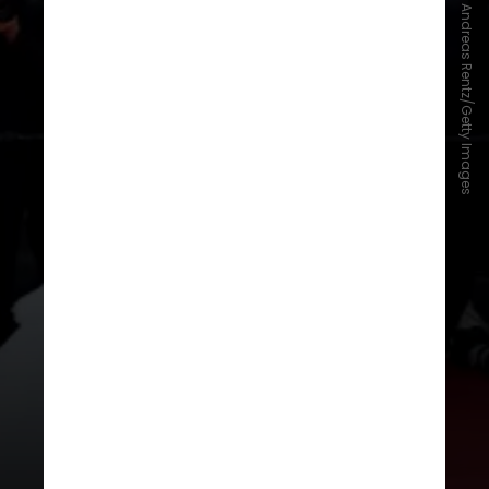
Andreas Rentz/Getty Images
Elle se emocionou ao dizer que
Dakota foi sua proteção em crescer
em Hollywood, algo que acredita
ter passado 'ilesa'. Já Dakota se
mostra a irmã mais velha orgulhosa
pela caçula