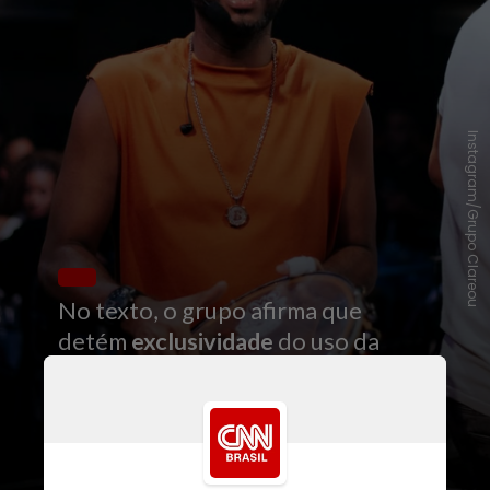
Instagram/Grupo Clareou
No texto, o grupo afirma que
detém
exclusividade
do uso da
marca "Clareou" no segmento de
entretenimento
e
atividades
musicais
desde 2010