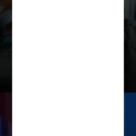
teria, inclusive, entrado com um
pedido de registro das marcas
"Clareou" e "Ivete Clareou" no INPI
na mesma classe já ocupada pelo
Clareou