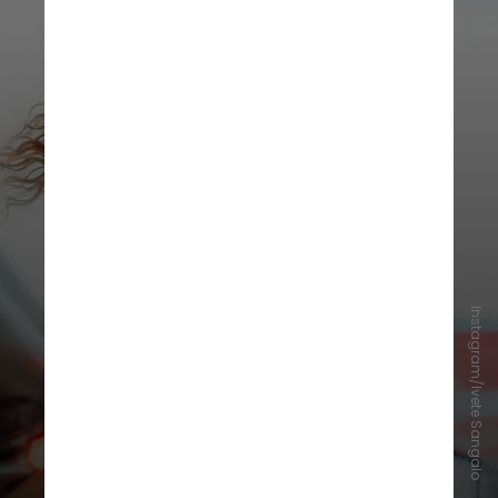
Instagram/Ivete Sangalo
De acordo com a nota, a cantora