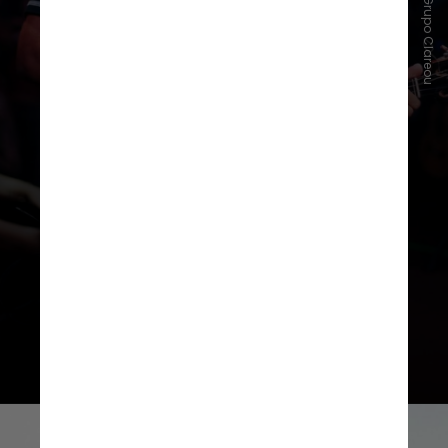
Instagram/Grupo Clareou
O Clareou disse ainda que, diante
da confusão causada pelo nome da
turnê e sua associação ao grupo,
buscou um
diálogo amigável
com a
equipe de Ivete Sangalo