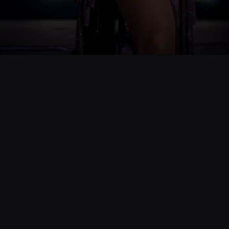
Opening
https://www.cnnbrasil.com.br/entretenimento/entenda-a-polemica-envolvendo-ivete-sangalo-e-o-grupo-clareou/