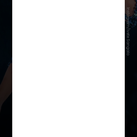
Instagram/Ivete Sangalo
Portanto, a cantora baiana violaria
as regras do Instituto Nacional de
Propriedade Intelectual (INPI) ao
lançar a turnê de samba
"Ivete
Clareou"