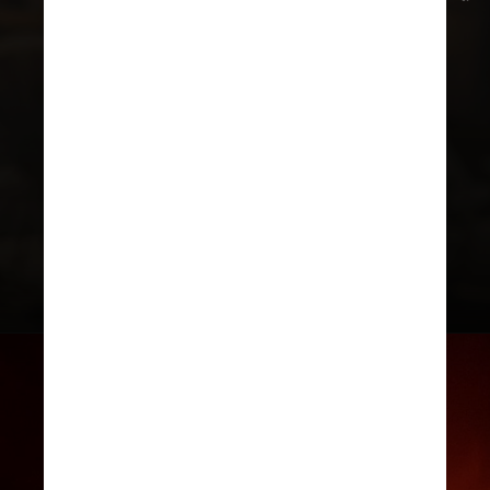
A trama acompanha Rick Dalton
(
Leonardo DiCaprio)
, um ator em
declínio que tenta voltar à fama em
Hollywood ao lado do amigo e
dublê Cliff Booth (
Brad Pitt)