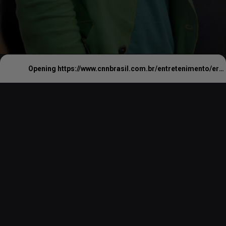
Opening
https://www.cnnbrasil.com.br/entretenimento/era-uma-vez-em-hollywood-vai-ganhar-sequencia-com-brad-pitt-diz-site/