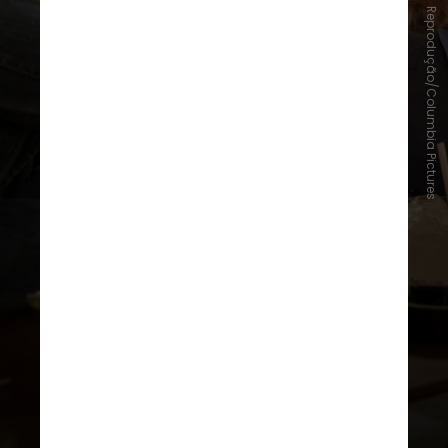
Reprodução/Columbia Pictures
A
Netflix
estaria envolvida na
produção, de acordo com a
publicação. Mais informações e
detalhes sobre a continuação ainda
não foram reveladas