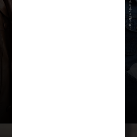
Reprodução/Columbia Pictures
Lançado em 2019, “Era Uma Vez
em… Hollywood” foi o nono filme
de Tarantino. Ele recebeu 10
indicações ao
Oscar
, tendo vencido
duas categorias: Melhor Ator
Coadjuvante (Brad Pitt) e Direção
de Arte