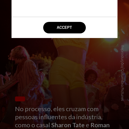
Reprodução/Columbia Pictures
No processo, eles cruzam com
pessoas influentes da indústria,
como o casal
Sharon Tate
e
Roman