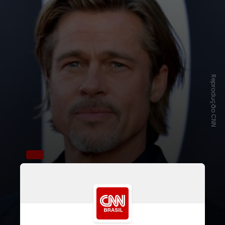
Reprodução CNN
O roteiro, no entanto, seria de
Tarantino
. O título ainda deve
trazer
Brad Pitt
de volta como
Cliff
Booth
, papel que lhe rendeu um