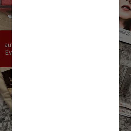
Entre os principais títulos da 
autora estão “Os Sete Maridos de 
Evelyn Hugo”, “Daisy Jones & The 
Six” e “Malibu Renasce”