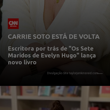
CARRIE SOTO ESTÁ DE VOLTA
Escritora por trás de "Os Sete 
Maridos de Evelyn Hugo" lança 
novo livro
Divulgação Site taylorjenkinsreid.com