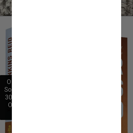
Reprodução Instagram @tjenkinsreid
O romance mais recente é “Carrie 
Soto Está de Volta”, lançado no dia 
30 de agosto, nos Estados Unidos. 
O livro chega às lojas brasileiras 
em 6 de setembro