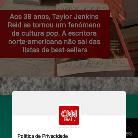
Aos 38 anos, Taylor Jenkins 
Reid se tornou um fenômeno 
da cultura pop. A escritora 
norte-americana não sai das 
listas de best-sellers
Reprodução Instagram @tjenkinsreid
Dos oito livros que publicou, 
quatro vão ganhar adaptações 