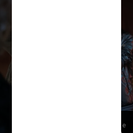
O levantamento foi feito pelo 
Escritório Central de Arrecadação e 
Distribuição (Ecad) com base em 