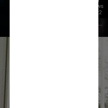
todas as músicas tocadas em shows 
na cidade ao longo do ano de 2022
Pexels/RODNAE Productions