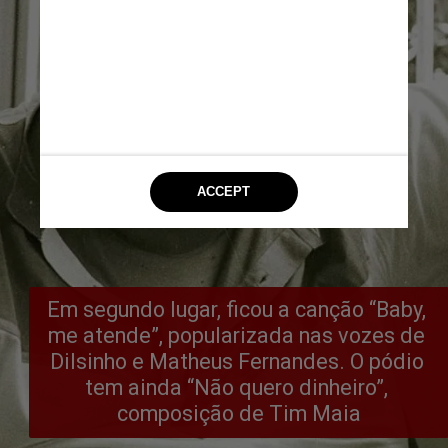
Em segundo lugar, ficou a canção “Baby, 
me atende”, popularizada nas vozes de 
Dilsinho e Matheus Fernandes. O pódio 
tem ainda “Não quero dinheiro”, 
composição de Tim Maia