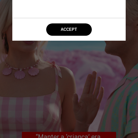
“Manter a ‘criança’ era 