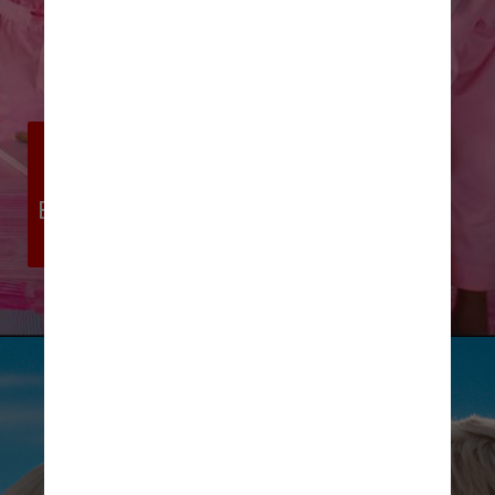
Greta Gerwig, que dirigiu e co-
escreveu o roteiro com Noah 
Baumbach, disse à revista que a cor é 
muito importante para o filme
Divulgação