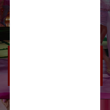
O live-action, que chega aos cinemas 
em 21 de julho, é estrelado por 
Margot Robbie no papel titular e um 
loiro Ryan Gosling como seu 
namorado de plástico, Ken