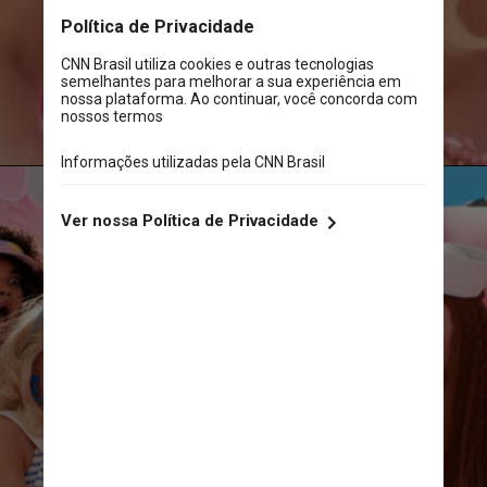
“O mundo ficou sem rosa”, disse 
ela em uma entrevista recente 
à “Architectural Digest”
Divulgação