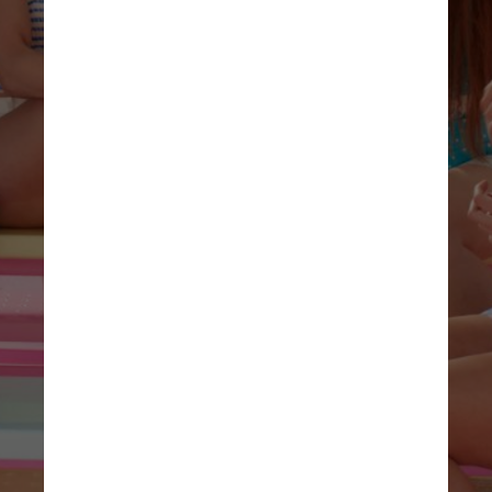
Greenwood, que foi indicada a seis 
Oscars, disse que a construção do 
cenário envolveu grandes 
quantidades de tinta rosa 
fluorescente da marca Rosco