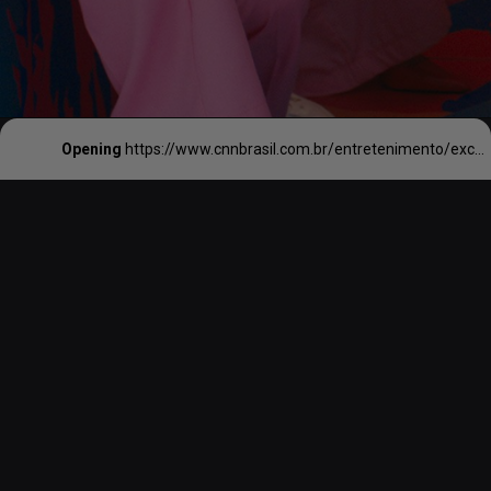
Opening
https://www.cnnbrasil.com.br/entretenimento/excesso-de-rosa-em-barbie-levou-a-falta-global-de-tinta-desta-cor-diz-designer-do-filme/