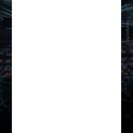
Divulgação
No site oficial, o público já pode
se cadastrar para a pré-venda
do evento