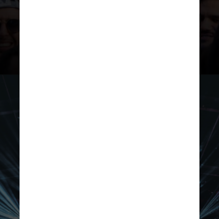
Diferente do ano passado, quando
teve três edições, neste ano, haverá
um único dia de shows em São
Paulo, no dia 27 de abril