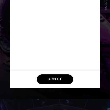
Divulgação
No entanto, o line-up de 2024
ainda não foi divulgado pelos
organizadores