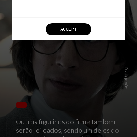
Divulgação
Outros figurinos do filme também
serão leiloados, sendo um deles do