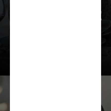
O lote apresenta sinais de desgaste e
pequenas rachaduras no acabamento
do colar. Lady Gaga aparece com o
figurino no filme e em pôsters de
divulgação do longa