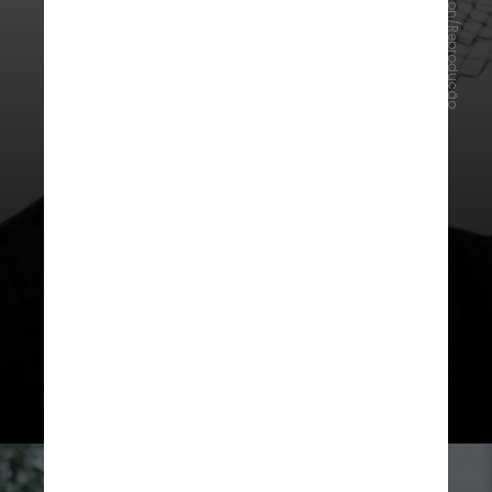
Propstore Auction/Reprodução
O lote colocado à venda apresenta
um vestido de poliéster, um
fascinator de lã preta, brincos de
pérolas de plástico, um colar
projetado para lembrar pedras
peroladas e uma pulseira