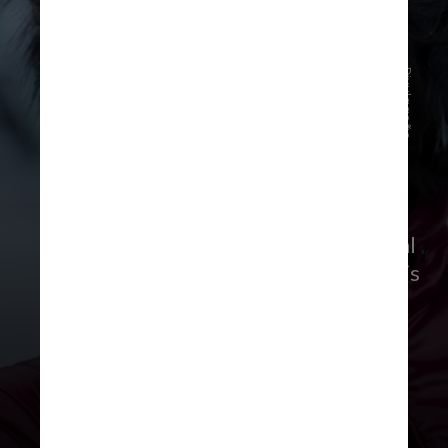
Divulgação
Segundo o site do leilão, o lance inicial
mínimo será de US$ 2.500 (pouco mais
de R$ 12.000)