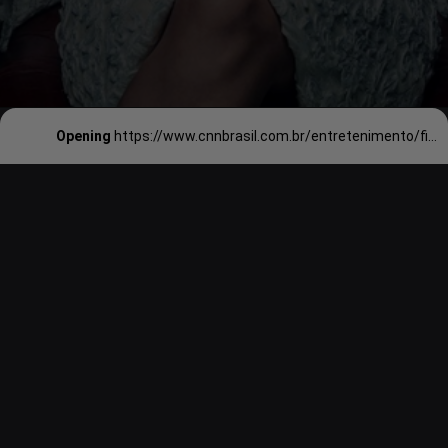
Opening
https://www.cnnbrasil.com.br/entretenimento/figurino-usado-por-lady-gaga-em-filme-pode-ser-leiloado-por-r-50-mil/