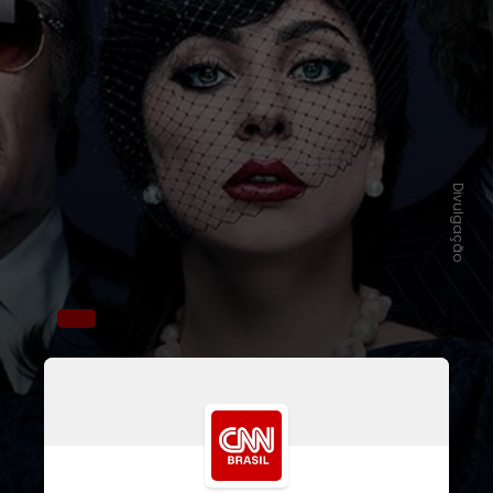
Divulgação
Foram colocados à venda o vestido e
as joias funerárias usadas pela
personagem Patrizia Reggiani,
interpretada por Gaga