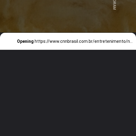
Opening
https://www.cnnbrasil.com.br/entretenimento/north-west-estrela-como-cantora-em-musical-de-rei-leao