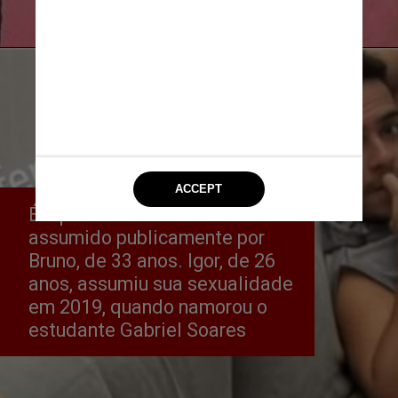
Reprodução/Instagram
É o primeiro relacionamento 
assumido publicamente por 
Bruno, de 33 anos. Igor, de 26 
anos, assumiu sua sexualidade 
em 2019, quando namorou o 
estudante Gabriel Soares