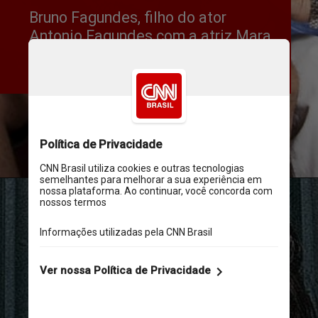
Bruno Fagundes, filho do ator 
Antonio Fagundes com a atriz Mara 
Carvalho, assumiu publicamente o 
namoro com Igor Fernandez