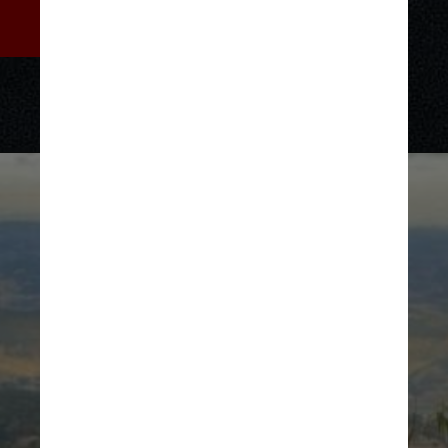
e coreógrafo Renan e Igor vive 
o personagem Lucas
Divulgação
Divulgação