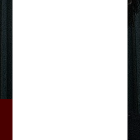
O casal se conheceu nos 
bastidores da novela das 7 
“Cara e Coragem”, da TV Globo, 
em que Bruno interpreta o vilão 