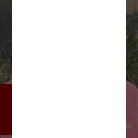
Em uma publicação no Instagram, 
Igor (foto) publicou um story 
trocando carícias com Bruno, 
confirmando boatos de que os 
dois estavam juntos