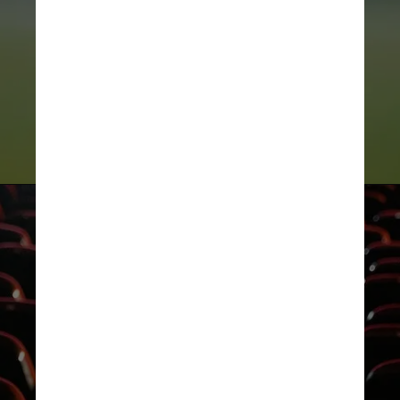
vai disputar a Palma de Ouro e 
conta com Jude Law e Alicia 
Vikander no elenco