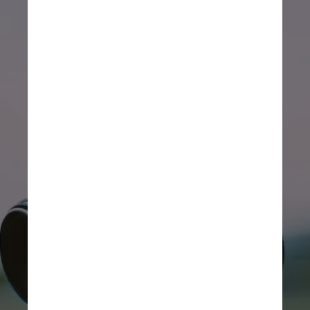
Mas “Levante” não é o único 
filme nacional selecionado 
para o festival. Ao todo, 
teremos outros três 
brasileiros na seleção oficial. 
“Firebrand”, de Karim Aïnouz, 