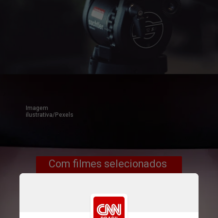
Imagem 
ilustrativa/Pexels
Com filmes selecionados 
pelo Sindicato Francês dos 
Críticos de Cinema, este ano 
11 filmes foram 