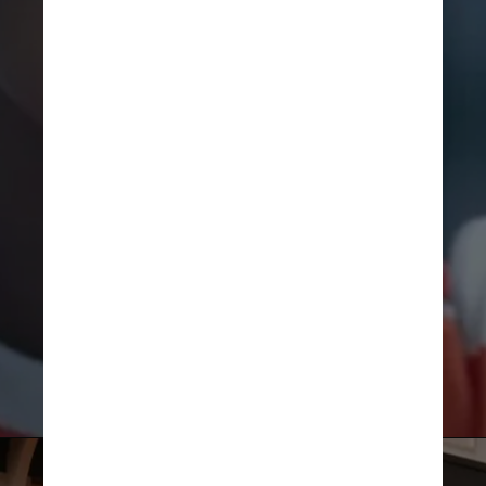
O longa brasileiro conta a 
história de Sofia (Domênica 
Dias), uma adolescente 
campeã de vôlei que 
descobre que está grávida e 
decide recorrer ao abordo, 
entrando em conflito com as 
leis de proibição no Brasil