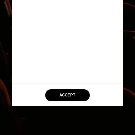
“A Flor do Buriti”, de João 
Salaviza e Renée Nader 
Messora, será exibido na 
mostra Un Certain Regard 
(Um Certo Olhar). Além 
disso, Kleber Mendonça 
Filho volta ao festival com o 
filme ‘Retratos Fantasmas’, 
após “Bacurau” em 2019