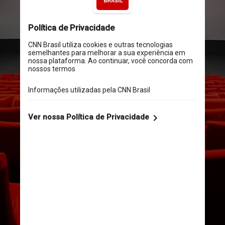
selecionados, incluindo sete 
títulos de competição e 
quatro exibições especiais