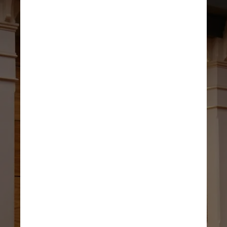
Imagem 
ilustrativa/Pexels
Este é o primeiro longa-
metragem de Lillah 
Halla, que fez sua 
estreia em Cannes em 
2020, com o curta 
“Menarca”