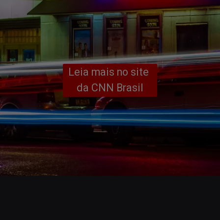
Leia mais no site 
da CNN Brasil
Opening
https://www.cnnbrasil.com.br/entretenimento/filme-brasileiro-levante-e-selecionado-para-semana-da-critica-de-cannes/#:~:text=Ap%C3%B3s%20um%202022%20longe%20das,de%20cinema%20paralelo%20a%20Cannes.