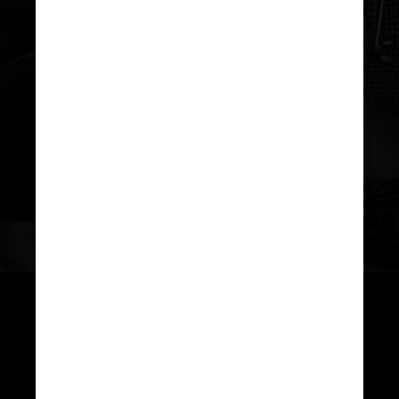
As turnês do cantor receberam o
apelido de intermináveis pelo
grande número de shows. O músico
escreveu na capa do álbum “World
Gone Wrong”, de 1993, que “houve
uma ‘Never Ending Tour’, mas ela
terminou em 1991