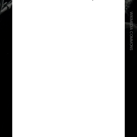
WIKIMEDIA COMMONS
Nobel
Em 2016, Dylan recebeu um Prêmio
Nobel de Literatura da Academia
Sueca. A escolha foi justificada por
ele ter “criado novas expressões
poéticas dentro da grande tradição
da música norte-americana"