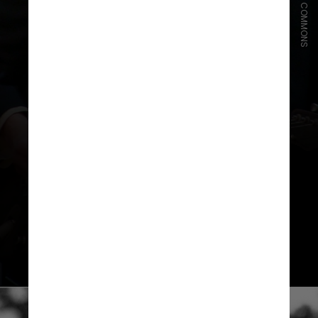
WIKIMEDIA COMMONS
Composições famosas
Bob Dylan é conhecido por ser um
grande compositor — ele escreveu
mais de 600 músicas, incluindo
sucessos como “Blowin’ in the
Wind”, “Like A Rolling Stone”, “All
Along The Watchtower”, “Knockin’
On Heaven’s Door” e “Make You
Feel My Love”