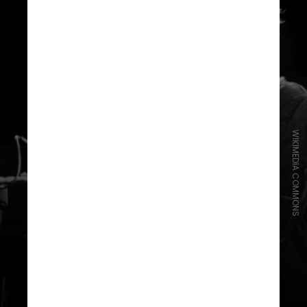
WIKIMEDIA COMMONS
Músicas vetadas
Dylan tentou flertar com a carreira
no rock, mas foi impedido por seus
produtores. Ele chegou a gravar um