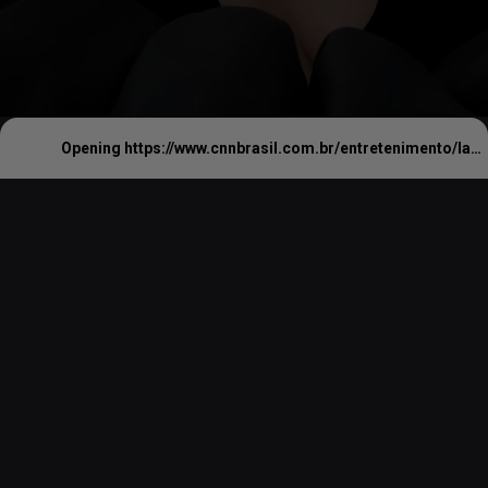
Opening
https://www.cnnbrasil.com.br/entretenimento/lady-gaga-chega-ao-topo-da-billboard-e-iguala-recorde-de-michael-e-janet-jackson/