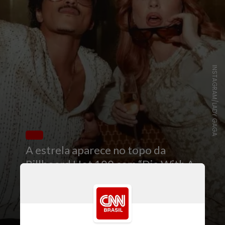
INSTAGRAM/LADY GAGA
A estrela aparece no topo da
Billboard Hot 100 com “Die With A
Smile”, lançada em parceria com
Bruno Mars. Com o feito, a norte-
americana chega à terceira década
seguida emplacando dois hits