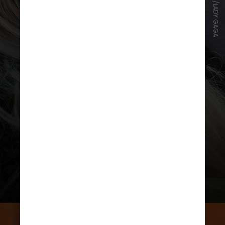
INSTAGRAM/LADY GAGA
“Eu não posso acreditar que eu
tenho dois #1 em três décadas
diferentes. Obrigado por ouvirem e
dançarem e fazerem sua arte junto
com a minha. É 2025 e eu tenho
uma música #1. Estou muito ansiosa
para vocês ouvirem o que eu tenho
preparado para vocês”, disse Gaga