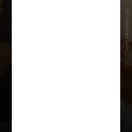
INSTAGRAM/LADY GAGA
A primeira música de Gaga a chegar
ao topo da parada na década foi
“Rain On Me”, lançada em parceria
com Ariana Grande em 2020.
Seguida por “Shallow” (2019),
“Born This Way” (2011), “Poker
Face” (2009) e “Just Dance” (2009)