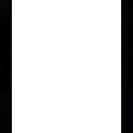
Apenas os irmãos Michael Jackson
e Janet Jackson conseguiram o
mesmo feito. O primeiro emplacou
três hits na década de 1970, oito na
década de 1980 e outros dois na
década de 1990