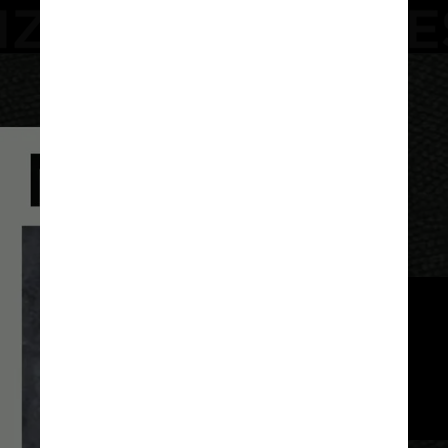
Reprodução
As duas teriam acampado 
numa floresta de Winsconsin 
e não apareceram para 
encontrar Ryan no dia seguinte, 
como combinado