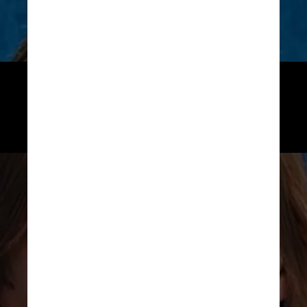
Reprodução
Um espectador reconheceu 
a garota, agora com 15 anos, 
com a mãe em uma loja de roupas 
de Asheville, na Carolina do Norte