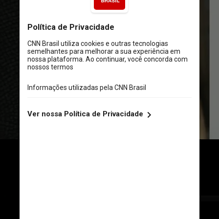
A criança desapareceu em 2017, 
enquanto estava sob cuidados 
da mãe, Heather Unbehaun (foto)
Divulgação