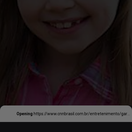
Opening
https://www.cnnbrasil.com.br/entretenimento/garota-desaparecida-ha-seis-anos-e-encontrada-apos-aparecer-em-serie-da-netflix/