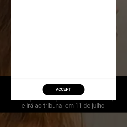
A mãe deverá pagar fiança 
de US$ 250 mil (cerca de R$ 1,2 
milhão) para responder em liberdade, 
e irá ao tribunal em 11 de julho