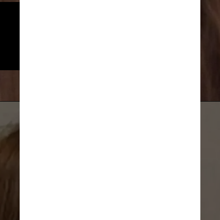
A pessoa notificou um funcionário 
da loja, que chamou a polícia. 
Heather foi presa sob acusação 
de sequestro