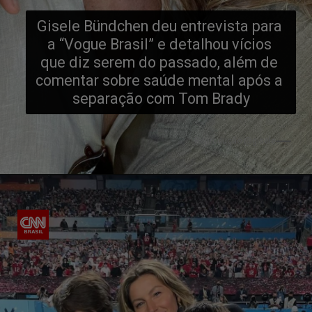
Gisele Bündchen deu entrevista para 
a “Vogue Brasil” e detalhou vícios 
que diz serem do passado, além de 
comentar sobre saúde mental após a 
separação com Tom Brady
Reprodução @gisele