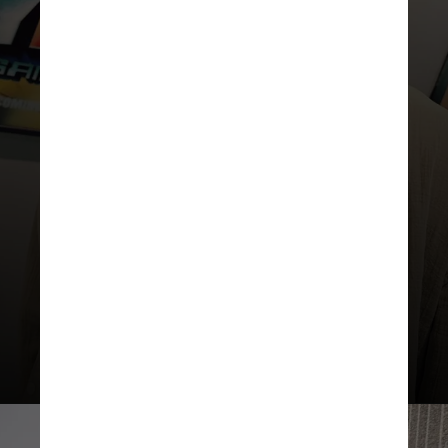
REPRODUÇÃO/INSTAGRAM
“E ele está certo”, acrescentou.
“Se você está aqui, você vive na
Matrix o tempo todo, não há
separação desses mundos. E,
para mim, especialmente à
medida que meus pais
envelhecem e minha sobrinha e
meu sobrinho crescem, quero
uma separação desses mundos"