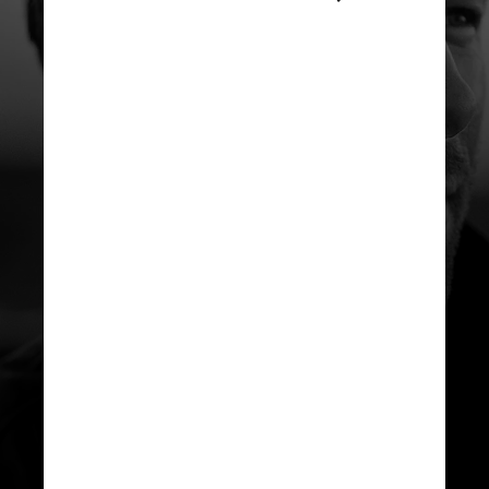
REPRODUÇÃO/INSTAGRAM
“Ele ficou tipo ‘Hollywood é
Matrix, cara. Você se conecta e é
tudo um mundo falso. Ele fica
tipo ‘eu vou para Austin e
desligo. É tudo real. Esses são
meus amigos, essa é a minha
família, minhas ações são
importantes'”, contou ao veículo
sobre as percepções do amigo