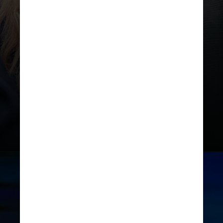
Glen também disse estar
ansioso para estar mais próximo
de seus familiares. “É como se eu
tivesse conquistado a
capacidade de voltar para a
minha família”, disse ele que
comprou uma casa perto da
residência de seus pais