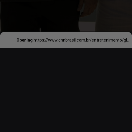
Opening
https://www.cnnbrasil.com.br/entretenimento/globo-de-ouro-ali-wong-e-steven-yeun-fazem-historia-com-vitorias-de-treta/