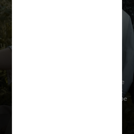
Rich Polk/Getty Images
O duplo reconhecimento também
marca a primeira vitória e indicação de
Yeun e Wong. Em seu discurso, Wong
agradeceu a Yeun, ao elenco e à equipe
técnica