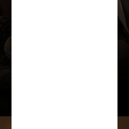
Wong também agradeceu ao ex-
marido, Justin Hakuta, com quem ela
compartilha dois filhos, dizendo: “é
por sua causa que posso ser uma mãe
trabalhadora”