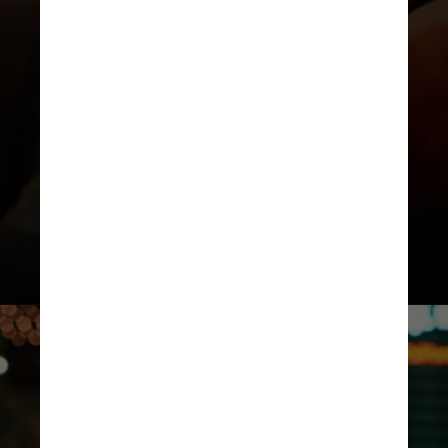
A primeira temporada de “Treta”
estreou em abril na Netflix e foi
aclamada pela crítica