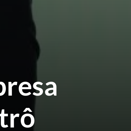
presa
trô