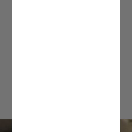
que vai adivinhar os porquês, e
nem entender o que foi
sentido… Isso fui eu quem senti.
Eu tava lá. Finalizando, deixem
a vida seguir…
Gustavo Mioto, cantor