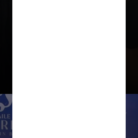
Marcado por idas e vindas,
o relacionamento de Ana
Castela e Gustavo Mioto
chegou ao fim pela terceira
vez em dezembro de 2024