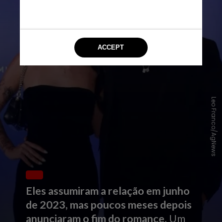
Leo Franco/AgNews
Eles assumiram a relação em junho
de 2023, mas poucos meses depois
anunciaram o fim do romance
. Um