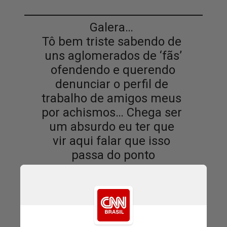
Galera…
Tô bem triste sabendo de
uns aglomerados de ‘fãs’
ofendendo e querendo
denunciar o perfil de
trabalho de amigos meus
por achismos… Chega ser
um absurdo eu ter que
vir aqui falar que isso
passa do ponto
Gustavo Mioto, cantor