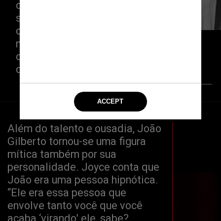
o “Bruxo de Juazeiro” reunia uma 
série de características que o 
colocaram à frente daquela 
novidade. “Era ambicioso, 
corajoso, tinha vontade de fazer - 
queria existir, ser reconhecido”
Bettmann/Getty Images
Além do talento e ousadia, João 
Gilberto tornou-se uma figura 
mítica também por sua 
personalidade. Joyce conta que 
João era uma pessoa hipnótica. 
“Ele era essa pessoa que 
envolve tanto você que você 
acaba ‘virando’ ele, sabe?