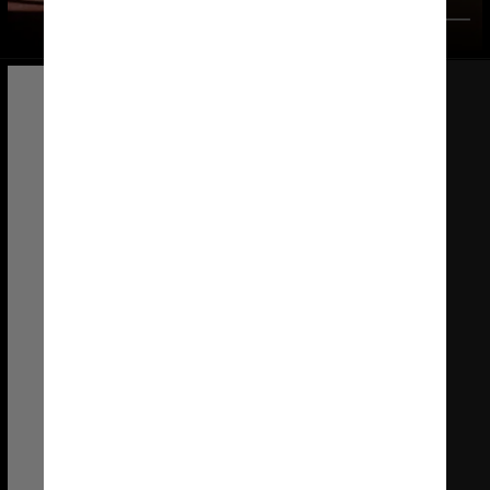
Ebet Roberts / Colaborador / 
Getty Images
“Ele é um divisor de 
águas. A música 
brasileira é uma antes e 
outra depois dele. 
Quando você pergunta 
como começou a se 