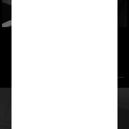
Joyce explica que o artista 
influenciou a criação 
do Tropicalismo, na Bahia, ou do 
Clube da Esquina, em Minas Gerais
Tom Copi / Getty Images