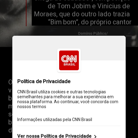
de Tom Jobim e Vinicius de 
Moraes, que do outro lado trazia 
“Bim bom”, do próprio cantor
Domínio Público/ 
Wikimedia Commons
O canto sussurrado e a batida de 
violão que sintetizava a 
batucada do samba tradicional 
marcaram aquela geração e as 
seguintes, levando a música 
brasileira a romper as fronteiras 
do país e a conquistar o mundo