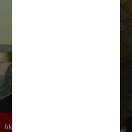
Além disso, a família pede o 
bloqueio da distribuição do filme 