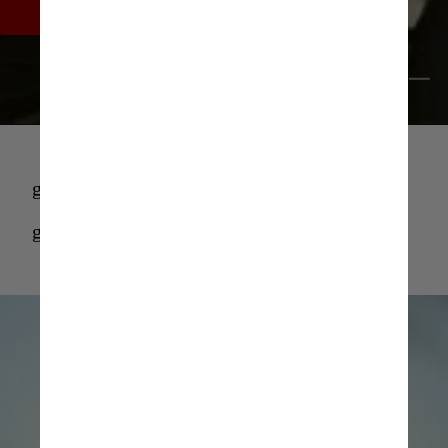
ou de futuras sequências
Giphy
giphy
giphy