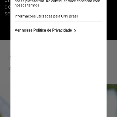
de Ehud Yonay, antes de lançar a 
sequência “derivada” do texto
Giphy
giphy
giphy