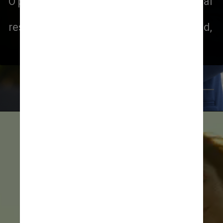
O processo aberto por Shosh Yonay e Yuval 
Yonay, que vivem em Israel e são, 
respectivamente, a viúva e o filho de Ehud, 
pede indenização de valor não 
especificado
Reprodução IMDb