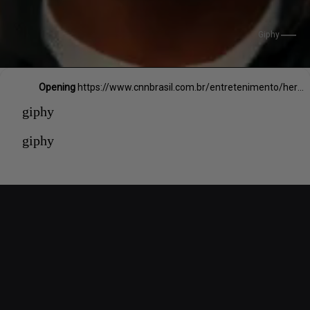
Giphy
Opening
https://www.cnnbrasil.com.br/entretenimento/herdeiros-de-autor-que-inspirou-top-gun-processa-paramount-por-sequencia-do-filme/
giphy
giphy