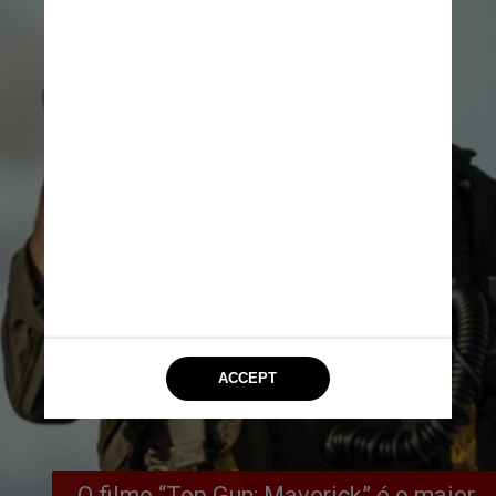
O filme “Top Gun: Maverick” é o maior 