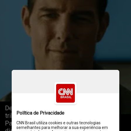
De acordo com a queixa aberta em um 
tribunal federal em Los Angeles, a 
Paramount Global não readquiriu os 
direitos do artigo “Top Guns”, de 1983, 