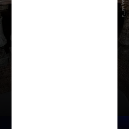
INSTAGRAM/ANITTA
"Rita sempre esteve à frente do
seu tempo, assim como Anitta, e a
ideia era criar algo que dialogasse
com o presente, sem perder a
essência que a tornou um ícone”,
explicou o carioca