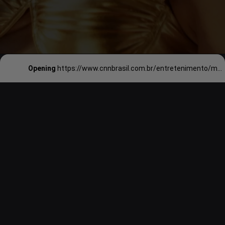
Opening
https://www.cnnbrasil.com.br/entretenimento/mania-de-voce-ganhou-abordagem-contemporanea-com-anitta-diz-hitmaker/