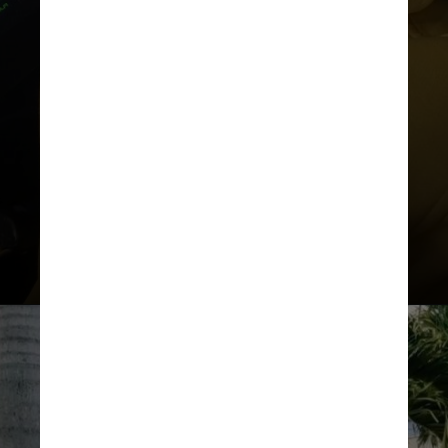
O produtor contou à
CNN
que
realizou um sonho de criança ao
emplacar uma música sua na
abertura de uma novela