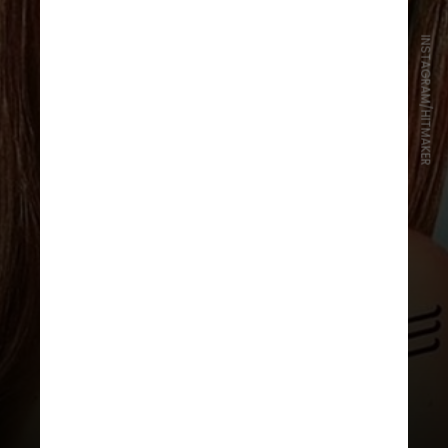
INSTAGRAM/HITMAKER
“Durante a produção dessa nova
faixa, a intenção foi respeitar sua
identidade sonora, ao mesmo
tempo em que buscamos trazer
uma abordagem contemporânea",
disse