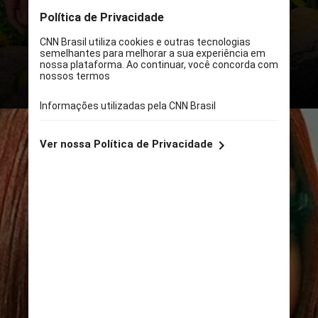
nome da novela escrita por João
Emanuel Carneiro, que está no
horário nobre da emissora carioca