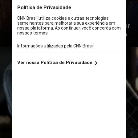
“Homem-Aranha” (2002), que conta a
história em que Peter Parker ganha
superpoderes depois de ser picado por
uma aranha geneticamente modificada