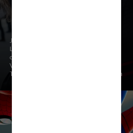
Já em “Homem-Aranha: De Volta Ao
Lar” (2017), “Homem-Aranha: Longe de
casa” (2019), e “Homem-Aranha: Sem
Volta para Casa” (2021) é a vez do ator
Tom Holland interpretar o personagem