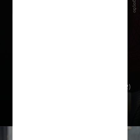
Divulgação
A saga sofre alterações no elenco em
“O Espetacular Homem-Aranha” (2012)
e “O Espetacular Homem-Aranha 2”
(2014), quando Andrew Garfield
assume o papel principal do herói