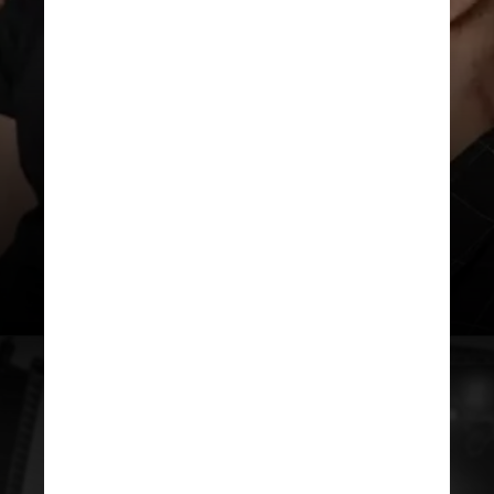
Os ingressos custam a partir
de R$ 377,50 (meia-entrada)
e não possuem data pré-definida