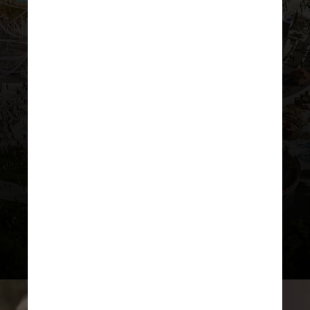
DIVULGAÇÃO
Apenas alguns artistas foram
divulgados até o momento
e a expectativa é que mais nomes
sejam anunciados após o início
das vendas do Rock in Rio Card