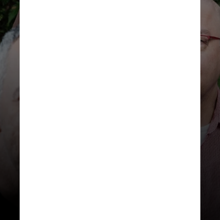
Além de Ivete e Paralamas,
Jão e Gloria Groove também
são atrações confirmadas