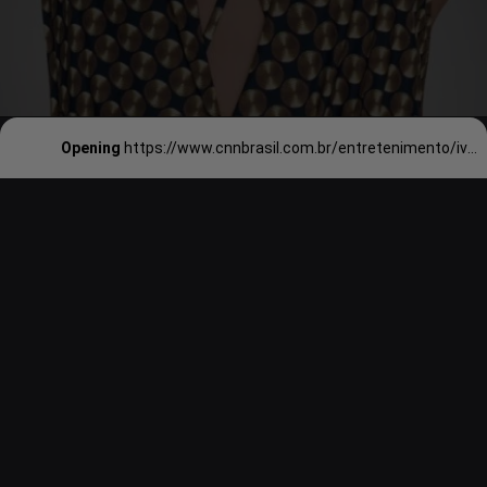
Opening
https://www.cnnbrasil.com.br/entretenimento/ivete-sangalo-e-paralamas-do-sucesso-sao-confirmados-no-rock-in-rio-2024/