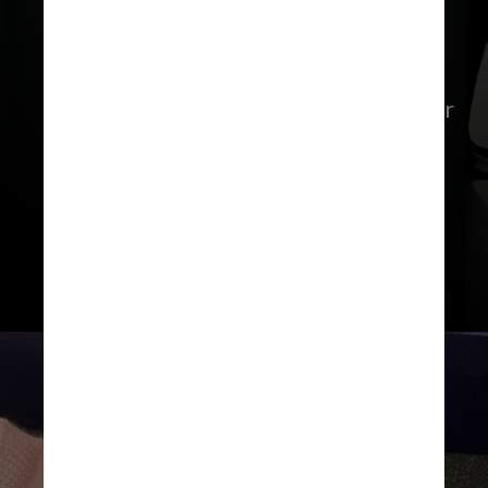
Durante a entrevista para o
“Fantástico”, Iza chegou a ter um
enjoo repentino. Ela pediu para beber
água e esperar um pouco a conversa,
mas não indicou nenhum outro
sintoma grave