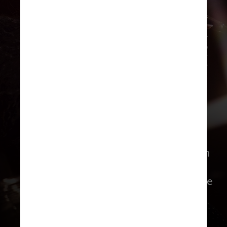
Reprodução Instagram
O show de Iza no Rock In Rio será
realizado no dia 20 de setembro, no
chamado “Dia Delas”, quando também
subirão ao palco: Katy Perry, Cyndi
Lauper, Ivete Sangalo, Gloria Gaynor e
Angélique Kidjo