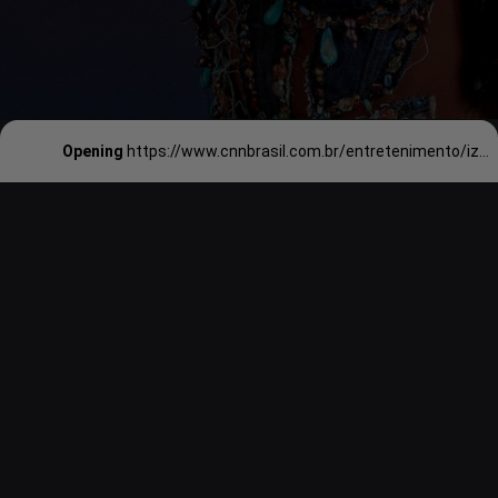
Opening
https://www.cnnbrasil.com.br/entretenimento/iza-diz-que-mantera-show-no-rock-in-rio-mesmo-no-8o-mes-de-gravidez/