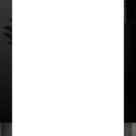
Reprodução Instagram
A declaração de Iza foi dada em
entrevista ao programa “Fantástico”,
da TV Globo. A cantora está grávida
do jogador de futebol Yuri Lima