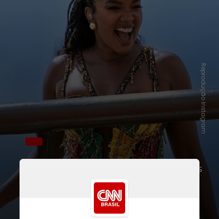
Reprodução Instagram
“Eu só diminuí o ritmo dos shows, mas
vou continuar trabalhando. Estar em
cima de um palco [estando] grávida é
uma coisa que eu sonho muito”,