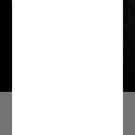
Jade mostrou uma cerimônia no
Brasil em 28 de setembro; em seu
perfil do Instagram,
a atleta
compartilhou os momentos da
preparação, da oficialização da
união e da festa