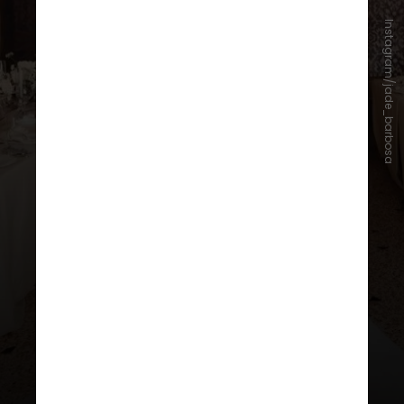
Instagram/jade_barbosa
Jade mostrou detalhes do vestido
,
feitos por
Livia Colluci,
mesma
estilista da composição que a noiva
usou no Brasil