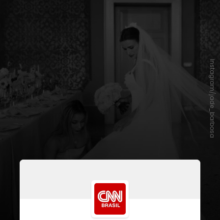
Instagram/jade_barbosa
Os detalhes do casamento, como o
vestido da atleta e os convidados,