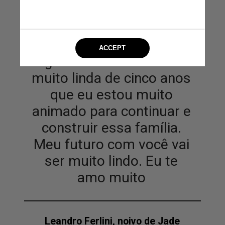
A gente tem uma história
muito linda de cinco anos
que eu estou muito
animado para continuar e
construir essa família.
Meu futuro com você vai
ser muito lindo. Eu te
amo muito
Leandro Ferlini, noivo de Jade