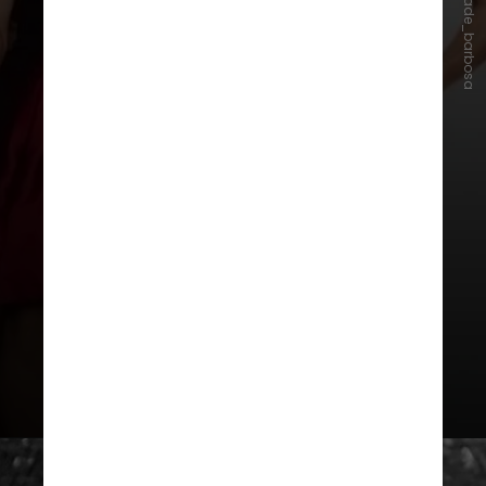
Instagram/jade_barbosa
Alguns dos convidados presentes
na cerimônia da Itália foram as
ginastas
Lorrane Oliveira, Flavia
Saraiva, Arthur Nory, Daiane dos
Santos, Julia Soares e Rebeca
Andrade