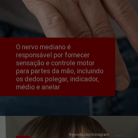
O nervo mediano é 
responsável por fornecer 
sensação e controle motor 
para partes da mão, incluindo 
os dedos polegar, indicador, 
médio e anelar
Reprodução/Instagram