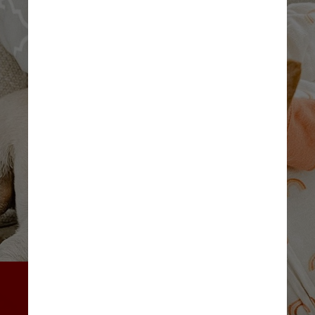
A atriz deu à luz a Matilda em 
março deste ano. A pequena 