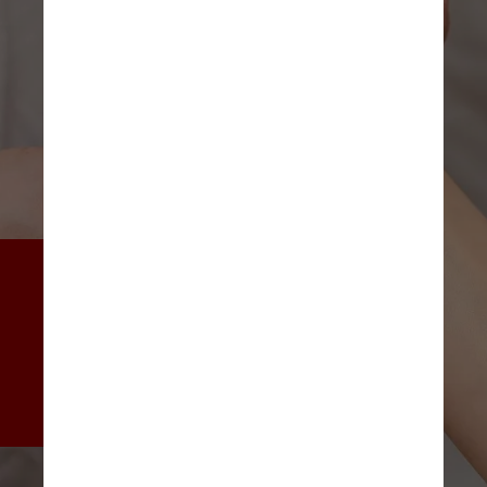
A síndrome do túnel do carpo 
é uma condição médica que 
envolve a compressão do 
nervo mediano à medida que 
ele passa pelo túnel do carpo, 
uma estrutura do punho