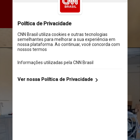
que tem realizado atividades 
físicas mesmo sem o apoio 
das mãos