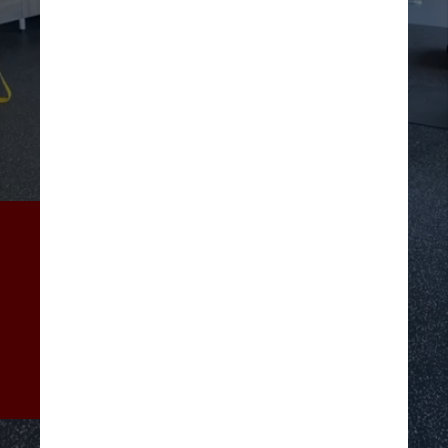
“Alguns de vocês devem 
saber que tenho uma lesão 
grave no pulso e na mão por 
segurar o bebê. É uma coisa 
muito real”, disse Cuoco, ao 
aparecer se exercitando com 
um personal
Reprodução/Instagram