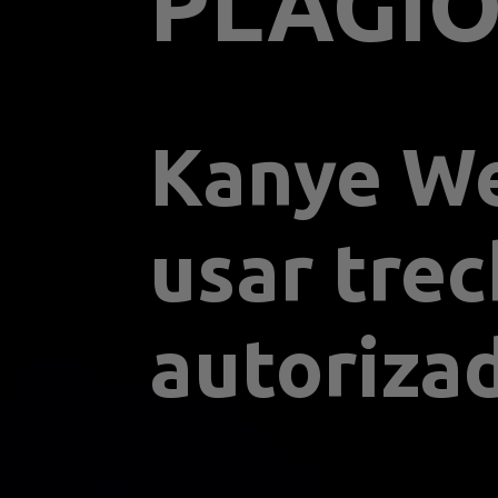
PLÁGI
Kanye We
usar trec
autoriza