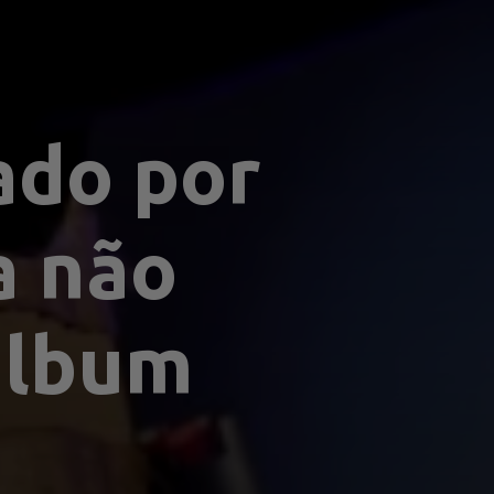
do por 
 não 
álbum