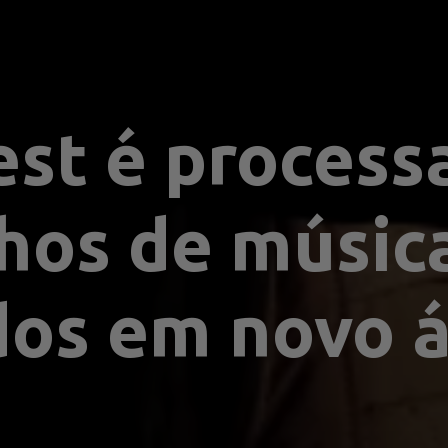
O
st é processa
hos de música
dos em novo 