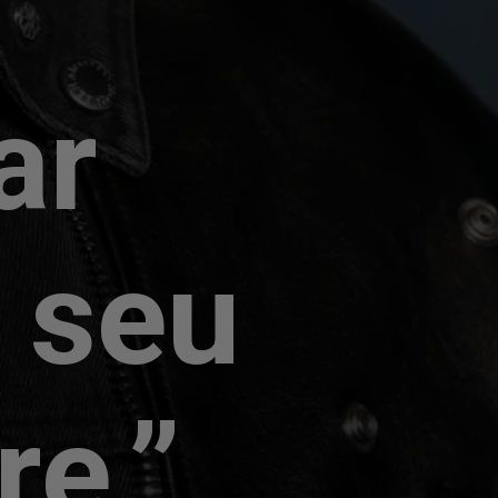
ar
 seu
re,”