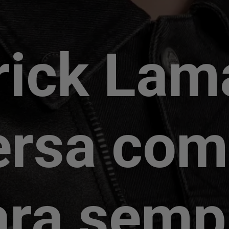
rick Lam
ersa com
ara semp