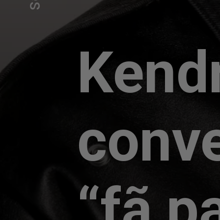
Kend
conv
“fã p