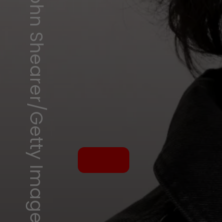
John Shearer/Getty Images