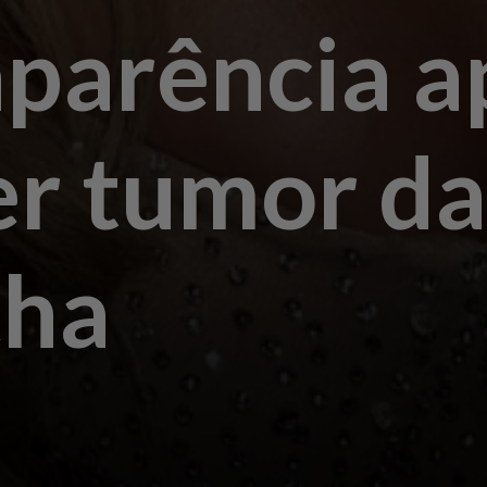
aparência a
r tumor da
cha