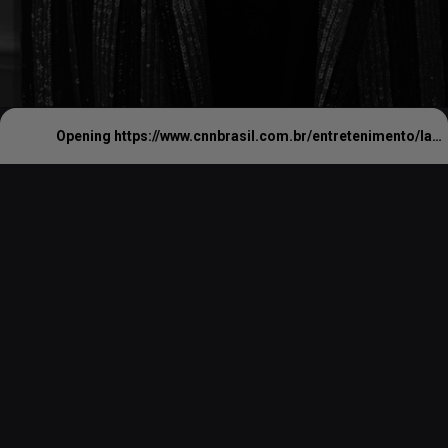
Opening
https://www.cnnbrasil.com.br/entretenimento/lady-gaga-abre-contagem-regressiva-misteriosa-e-fas-especulam-novo-album/