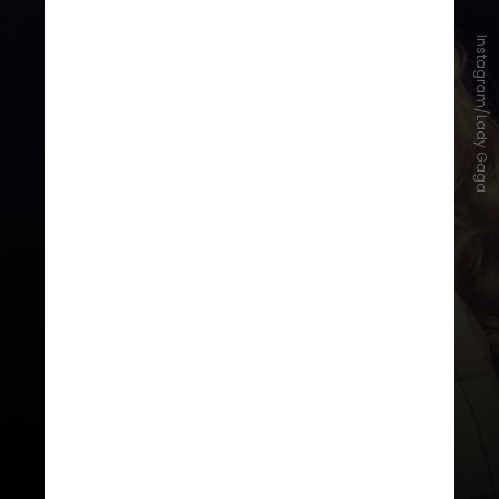
Instagram/Lady Gaga
A dica foi o suficiente para que os
little monsters, nome dado à legião
de seguidores, especulassem que o
anúncio tem relação com o sétimo
álbum de estúdio de Gaga,
apelidado de
LG7