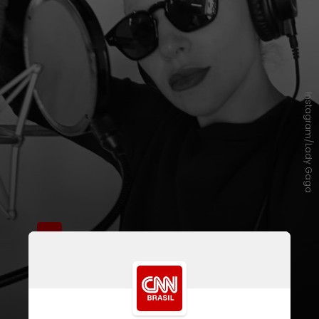
Instagram/Lady Gaga
O único vestígio deixado pela
norte-americana é que, quando o fã
passeia com o mouse pela tela do
portal, aparece uma referência ao