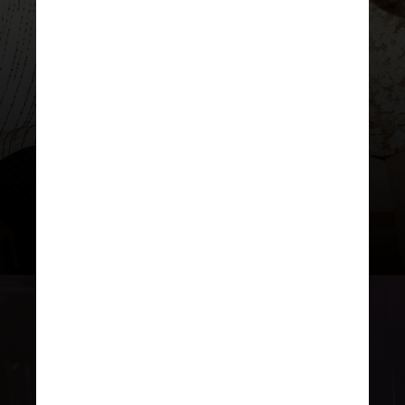
“Die With A Smile”
, dueto com
Bruno Mars
que segue entre as
músicas mais ouvidas do mundo
desde seu lançamento, também
estará no projeto