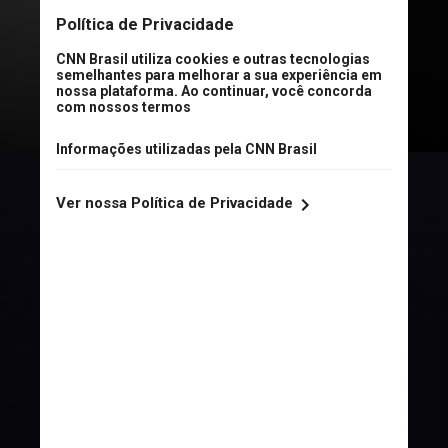
primeiro álbum
da cantora,
“The
Fame”
, lançado em 2008