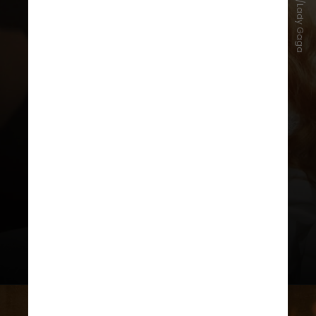
Instagram/Lady Gaga
Em novembro, em entrevista à
Vogue dos Estados Unidos, Lady
Gaga já havia adiantado que a
sonoridade que predominará em
seu próximo álbum é o
dark pop