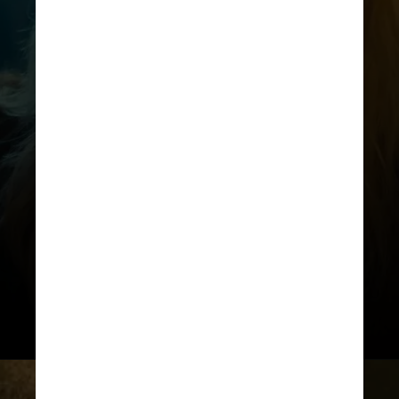
DIVULGAÇÃO
A declaração de Gaga foi dada em
entrevista a um veículo de
comunicação americano no tapete
vermelho da première global do
filme “Gaga Chromatica Ball”