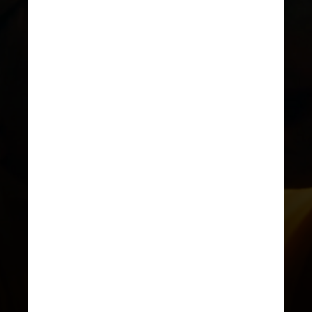
DIVULGAÇÃO
A artista interpretará a
namorada do Coringa, vivido
por Joaquin Phoenix, 49, sob
direção de Todd Phillips