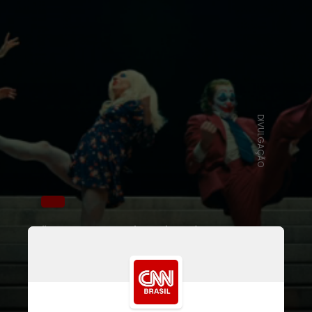
DIVULGAÇÃO
“Esta versão da Arlequina é
minha e muito autêntica para
esse filme e aqueles
personagens”, declarou. “Eu
nunca fiz nada antes como eu