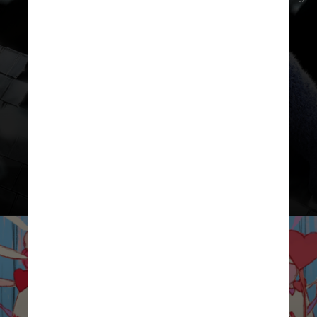
“Lilo & Stitch” – 22 de maio nos
cinemas
A famosa animação “Lilo & Stitch”,
que conta a história do encontro
entre Lilo e o alienígena Stitch,
também ganhará um filme live-
action