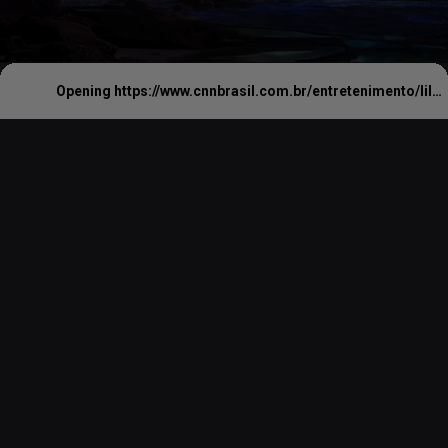
Opening
https://www.cnnbrasil.com.br/entretenimento/lilo-stitch-e-mais-veja-filmes-da-disney-que-chegam-aos-cinemas-em-2025/