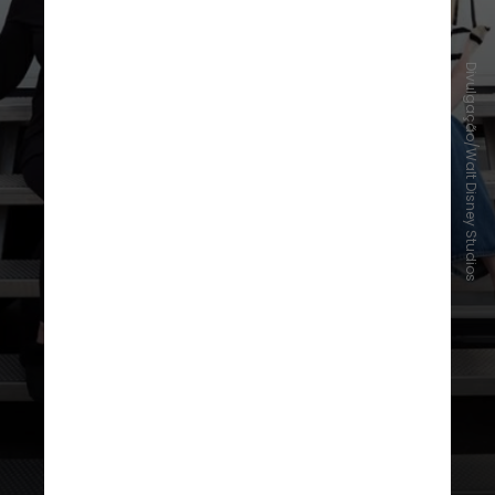
Divulgação/Walt Disney Studios
“Sexta-Feira Muito Louca 2” – 7 de
agosto nos cinemas
Alguém pediu por nostalgia? A
sequência do filme de 2003,
interpretado por Jamie Lee Curtis
e Lindsay Lohan, que atuam como
mãe e filha, respectivamente,