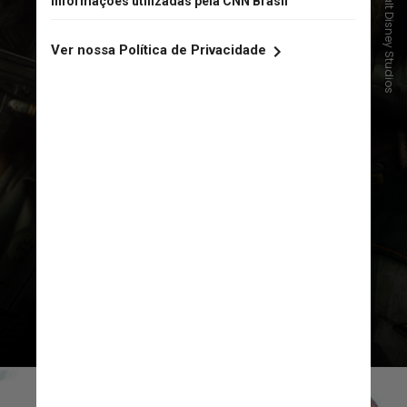
Divulgação/Walt Disney Studios
“Thunderbolts*” – 1º de maio nos
cinemas
“Thunderbolts*” faz parte da fase
cinco do Universo Cinematográfico
da Marvel (MCU) e conta a história
de anti-heróis