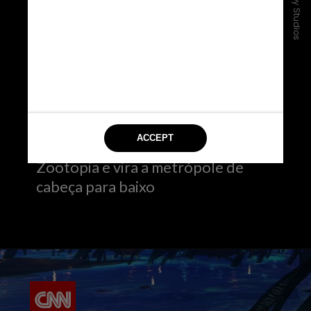
“Zootopia 2” – em novembro nos
cinemas
Na aguardada continuação, os
detetives Judy Hopps e Nick Wilde
se encontram no sinuoso rastro de
um misterioso réptil que chega a
Zootopia e vira a metrópole de
cabeça para baixo