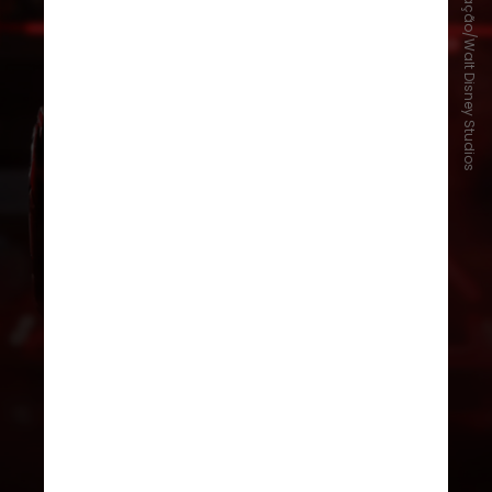
Divulgação/Walt Disney Studios
“Tron: Ares” – 9 de outubro nos
cinemas
O terceiro filme da franquia chega
em outubro aos cinemas. Na nova
história, Jared Leto viverá como
Ares, um personagem fictício que
passa do mundo dos videogames
para o planeta Terra