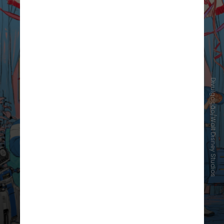
Divulgação/Walt Disney Studios
“Quarteto Fantástico: Primeiros
Passos” – 25 de julho nos cinemas