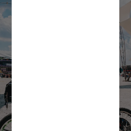
Conforme as informações
oficiais do evento, as pré-
vendas se encerram no dia 2
de outubro, às 18h, ou
enquanto durar o estoque.
Nessa opção de compra, será