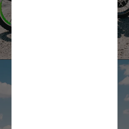
possível parcelar o valor em
até 5 vezes sem juros,
garantindo 15% de desconto
Para o público em geral, a
venda começa na terça-feira
(3), às 11h. No entanto, o
parcelamento será feito em
até 3 vezes sem juros