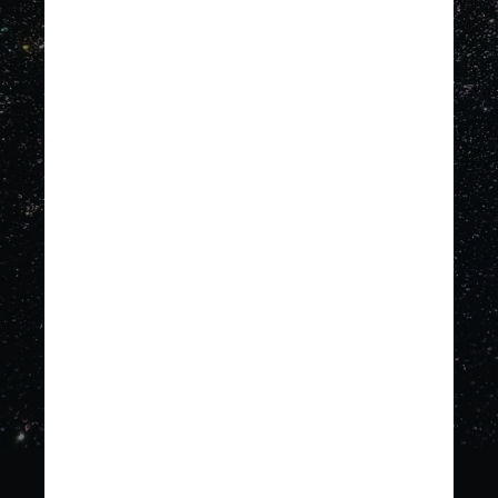
variam de R$ 1.700 a R$
3.400, já incluindo o desconto
de 15% do Bradesco
Reprodução/Instagram