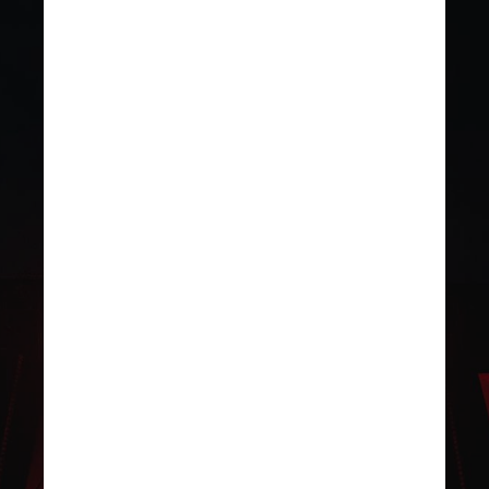
Os preços do Lolla Lounge
Pass by Vivo durante a pré-
venda variam de R$ 3.806,25 a
R$ 4.672,50, já incluído o
desconto de 15% do Bradesco