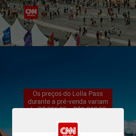
Reprodução/Instagram
Os preços do Lolla Pass
durante a pré-venda variam
de R$ 956,25 a R$1.912,50,
já incluído o desconto de
15% do Bradesco