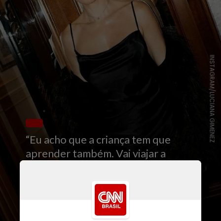
INSTAGRAM/LUCIANA GIMENEZ
“Eu acho que a criança tem que
aprender também. Vai viajar a
criança de executiva também? Vai
ficar lá para aprender. Mas não é
castigo, não”, afirmou Luciana em
entrevista ao
podcast PodSê