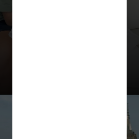
“Juro para você: ele botou a
bandejinha da comida e eu fiquei
com tanta pena. Juro! Mas
acontece. Foi uma viagem de 12
horas e ele caía no braço da pessoa
sentada do lado. Tadinho!”, disse