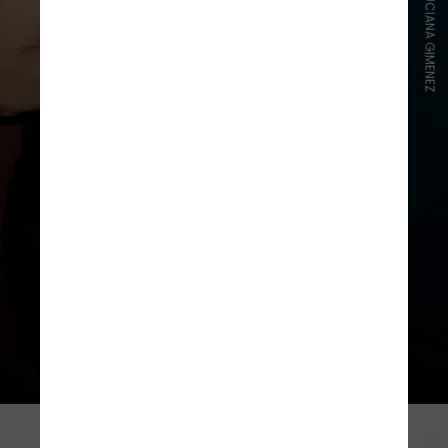
INSTAGRAM/LUCIANA GIMENEZ
Ela ainda disse que o menino tem
medo de avião, e contou sobre um
momento de turbulência de uma
viagem, em que ele estava sozinho
na classe econômica